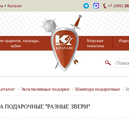
ка
Каталог
+7 (495)
26
ии орденов, награды,
Морская
Изде
кубки
тематика
аталог
Эксклюзивные подарки
Шампура подарочные
Ш
 ПОДАРОЧНЫЕ "РАЗНЫЕ ЗВЕРИ"