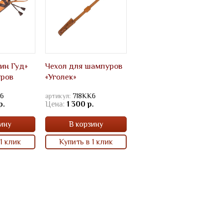
ин Гуд»
Чехол для шампуров
уров
«Уголек»
К6
артикул:
718КК6
р.
Цена:
1 300 р.
ину
В корзину
1 клик
Купить в 1 клик