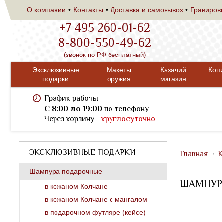
О компании
Контакты
Доставка и самовывоз
Гравиров
+7 495 260-01-62
8-800-550-49-62
(звонок по РФ бесплатный)
Эксклюзивные
Макеты
Казачий
Коп
подарки
оружия
магазин
График работы
C 8:00 до 19:00
по телефону
Через корзину -
круглосуточно
ЭКСКЛЮЗИВНЫЕ ПОДАРКИ
Главная
К
Шампура подарочные
ШАМПУРА
в кожаном Колчане
в кожаном Колчане с мангалом
в подарочном футляре (кейсе)