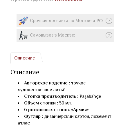
Срочная доставка по Москве и РФ
?
Самовывоз в Москве:
?
Описание
Описание
Авторское изделие :
точное
художественное литьё
Стопка производитель :
Paşabahçe
Объем стопки :
50 мл.
6 роскошных стопок «Армия»
Футляр :
дизайнерский картон, ложемент
атлас