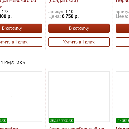
дра Невского со
(солдатский)
Перво
и
1.173
артикул:
1.10
артику
400 р.
Цена:
6 750 р.
Цена:
В корзину
В корзину
упить в 1 клик
Купить в 1 клик
 ТЕМАТИКА
ОДАЖ
ЛИДЕР ПРОДАЖ
ЛИДЕР 