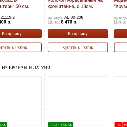
корабля
Колокол корабельный на
Модел
штерн" 50 см.
кронштейне, d 18см.
"Круз
121119.2
артикул:
AL-80-208
артику
400 р.
Цена:
8 470 р.
Цена:
В корзину
В корзину
упить в 1 клик
Купить в 1 клик
 ИЗ БРОНЗЫ И ЛАТУНИ
ОДАЖ
ЛИДЕР ПРОДАЖ
-16%
ТО