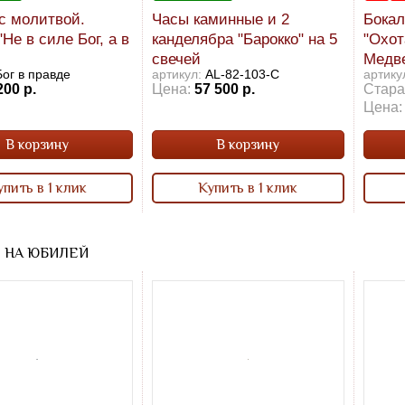
с молитвой.
Часы каминные и 2
Бокал
Не в силе Бог, а в
канделябра "Барокко" на 5
"Охот
свечей
Медве
Бог в правде
артикул:
AL-82-103-C
артику
200 р.
Цена:
57 500 р.
Стара
Цена:
В корзину
В корзину
упить в 1 клик
Купить в 1 клик
 НА ЮБИЛЕЙ