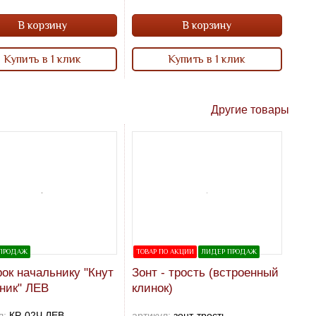
В корзину
В корзину
Купить в 1 клик
Купить в 1 клик
Другие товары
ПРОДАЖ
ТОВАР ПО АКЦИИ
ЛИДЕР ПРОДАЖ
ок начальнику "Кнут
Зонт - трость (встроенный
ник" ЛЕВ
клинок)
л:
КР-02Ч ЛЕВ
артикул:
зонт-трость