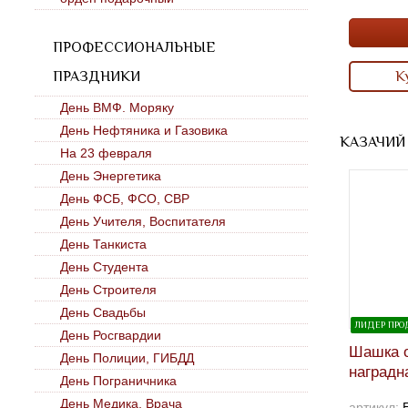
ПРОФЕССИОНАЛЬНЫЕ
ПРАЗДНИКИ
К
День ВМФ. Моряку
День Нефтяника и Газовика
КАЗАЧИЙ
На 23 февраля
День Энергетика
День ФСБ, ФСО, СВР
День Учителя, Воспитателя
День Танкиста
День Студента
День Строителя
День Свадьбы
ЛИДЕР ПР
День Росгвардии
Шашка 
День Полиции, ГИБДД
наградн
День Пограничника
День Медика, Врача
артикул: