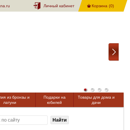
na.ru
Личный кабинет
Корзина
(0)
лия из бронзы и
Подарки на
Товары для дома и
латуни
юбилей
дачи
Найти