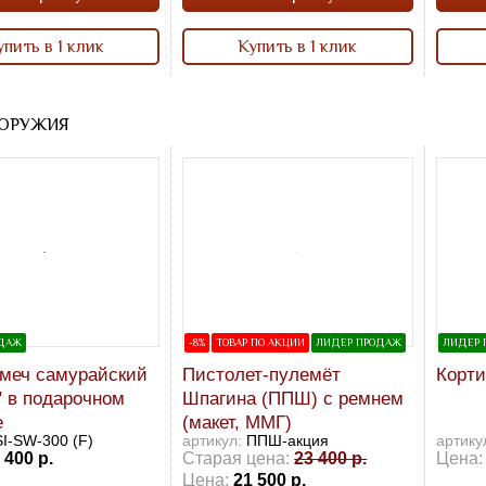
упить в 1 клик
Купить в 1 клик
ОРУЖИЯ
ОДАЖ
-8%
ТОВАР ПО АКЦИИ
ЛИДЕР ПРОДАЖ
ЛИДЕР 
 меч самурайский
Пистолет-пулемёт
Корти
" в подарочном
Шпагина (ППШ) с ремнем
е
(макет, ММГ)
SI-SW-300 (F)
артикул:
ППШ-акция
артику
 400 р.
Старая цена:
23 400 р.
Цена:
Цена:
21 500 р.