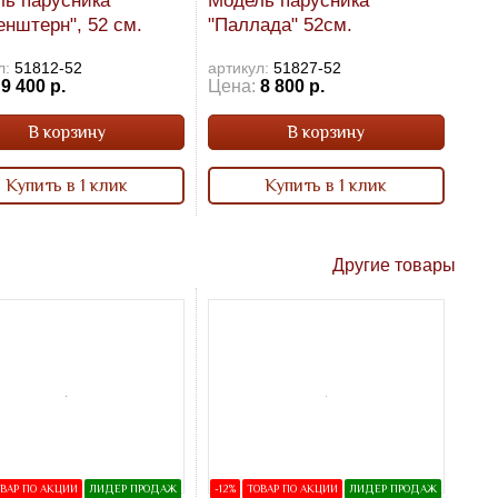
ь парусника
Модель парусника
енштерн", 52 см.
"Паллада" 52см.
л:
51812-52
артикул:
51827-52
9 400 р.
Цена:
8 800 р.
В корзину
В корзину
Купить в 1 клик
Купить в 1 клик
Другие товары
ВАР ПО АКЦИИ
ЛИДЕР ПРОДАЖ
-12%
ТОВАР ПО АКЦИИ
ЛИДЕР ПРОДАЖ