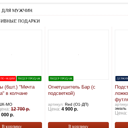
 ДЛЯ МУЖЧИН
ИВНЫЕ ПОДАРКИ
 ПО АКЦИИ
ЛИДЕР ПРОДАЖ
ЛИДЕР ПРОДАЖ
ДЕРЖИМ
 (6шт.) "Мечта
Огнетушитель Бар (с
Подст
а" в колчане
подсветкой)
ложко
футл
ШК-МО
артикул:
Red (О1-ДП)
артику
эмаль
цена:
12 700 р.
Цена:
4 900 р.
Цена:
 000 р.
В корзину
В корзину