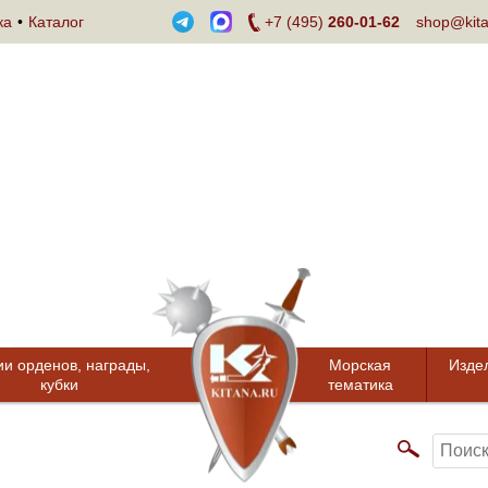
ка
Каталог
+7 (495)
260-01-62
shop@kita
ии орденов, награды,
Морская
Изде
кубки
тематика