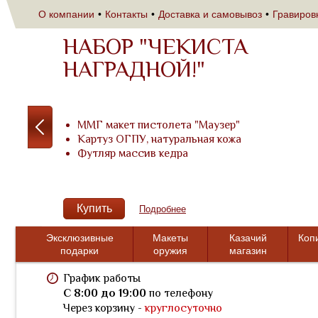
О компании
Контакты
Доставка и самовывоз
Гравиров
НАБОР "ЧЕКИСТА
НАГРАДНОЙ!"
ММГ макет пистолета "Маузер"
Картуз ОГПУ, натуральная кожа
Футляр массив кедра
Купить
Подробнее
Эксклюзивные
Макеты
Казачий
Коп
подарки
оружия
магазин
График работы
C 8:00 до 19:00
по телефону
Через корзину -
круглосуточно