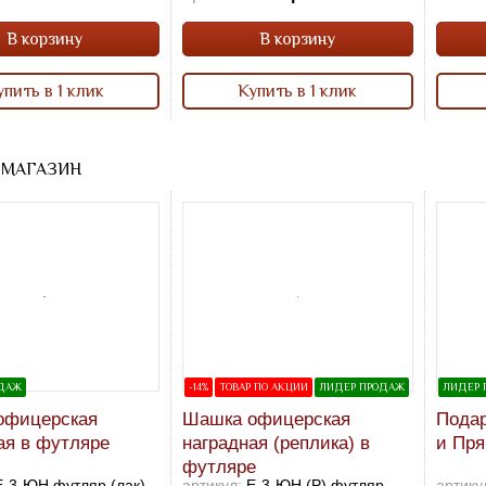
В корзину
В корзину
упить в 1 клик
Купить в 1 клик
 МАГАЗИН
ОДАЖ
-14%
ТОВАР ПО АКЦИИ
ЛИДЕР ПРОДАЖ
ЛИДЕР 
офицерская
Шашка офицерская
Подар
ая в футляре
наградная (реплика) в
и Пря
футляре
Е-3-ЮН футляр (лак)
артикул:
Е-3-ЮН (Р) футляр
артику