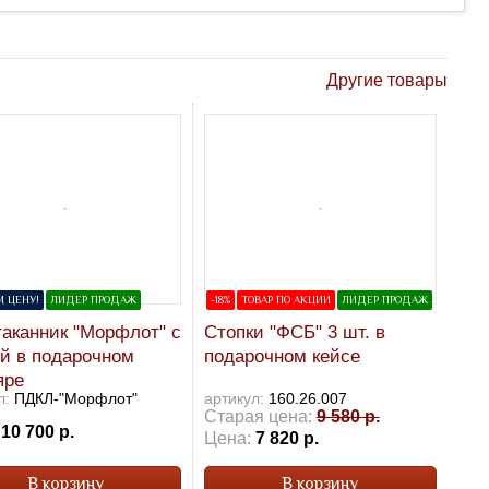
Другие товары
 ЦЕНУ!
ЛИДЕР ПРОДАЖ
-18%
ТОВАР ПО АКЦИИ
ЛИДЕР ПРОДАЖ
аканник "Морфлот" с
Стопки "ФСБ" 3 шт. в
й в подарочном
подарочном кейсе
яре
л:
ПДКЛ-"Морфлот"
артикул:
160.26.007
Старая цена:
9 580 р.
10 700 р.
Цена:
7 820 р.
В корзину
В корзину