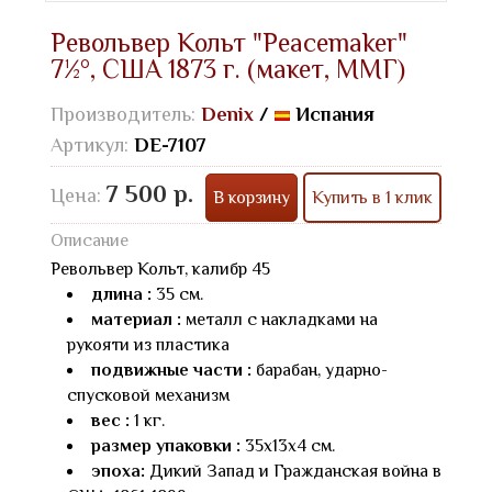
Револьвер Кольт "Peacemaker­­"
7½°, США 1873 г. (макет, ММГ)
Производитель:
Denix
/
Испания
Артикул:
DE-7107
7 500 р.
Цена:
В корзину
Купить в 1 клик
Описание
Револьвер Кольт, калибр 45
длина :
35 см.
материал :
металл с накладками на
рукояти из пластика
подвижные части :
барабан, ударно-
спусковой механизм
вес :
1 кг.
размер упаковки :
35х13х4 см.
эпоха:
Дикий Запад и Гражданская война в