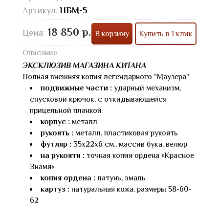
Артикул:
НБМ-5
18 850 р.
Цена:
В корзину
Купить в 1 клик
Описание
ЭКСКЛЮЗИВ МАГАЗИНА КИТАНА
Полная внешняя копия легендарного "Маузера"
подвижные части :
ударный механизм,
спусковой крючок, с откидывающейся
прицельной планкой
корпус :
металл
рукоять :
металл, пластиковая рукоять
футляр :
35x22х6 см., массив бука, велюр
на рукояти :
точная копия ордена «Красное
Знамя»
копия ордена :
латунь, эмаль
картуз :
натуральная кожа, размеры 58-60-
62