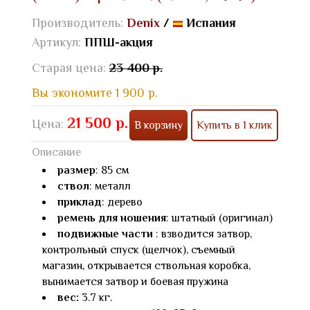
Производитель:
Denix
/
Испания
Артикул:
ППШ-акция
Старая цена:
23 400 р.
Вы экономите 1 900 р.
21 500 р.
Цена:
В корзину
Купить в 1 клик
Описание
размер
: 85 см
ствол
: металл
приклад
: дерево
ремень для ношения
: штатный (оригинал)
подвижные части
: взводится затвор,
контрольный спуск (щелчок), съемный
магазин, открывается ствольная коробка,
вынимается затвор и боевая пружина
вес:
3.7 кг.