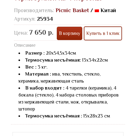
Производитель:
Picnic Basket
/
Китай
Артикул:
25934
7 650 р.
Цена:
В корзину
Купить в 1 клик
Описание
Размер :
20х54,5х34см
Термосумка несъёмная:
13х34х22см
Вес :
3 кг.
Материал :
ива, текстиль, стекло,
керамика, нержавеющая сталь
В набор входит :
4 тарелки (керамика), 4
бокала (стекло), 4 набора столовых приборов
из нержавеющей стали, нож, открывалка,
штопор
Термосумка несъёмная :
15х28х23 см