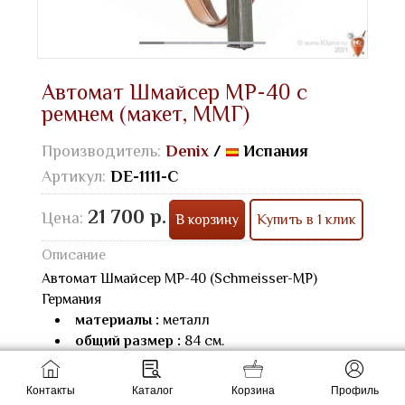
Автомат Шмайсер MP-40 с
ремнем (макет, ММГ)
Производитель:
Denix
/
Испания
Артикул:
DE-1111-C
21 700 р.
Цена:
В корзину
Купить в 1 клик
Описание
Автомат Шмайсер MP-40 (Schmeisser-MP)
Германия
материалы :
металл
общий размер :
84 см.
размер в сложенном виде :
64 см.
подвижные части :
передёргивается
Контакты
Каталог
Корзина
Профиль
затвор, отсоединяется магазин (на отдельные