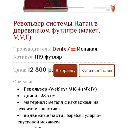
Револьвер системы Наган в
деревянном футляре (макет,
ММГ)
Производитель:
Denix
/
Испания
Артикул:
1119 футляр
12 800 р.
Цена:
В корзину
Купить в 1 клик
Описание
Револьвер «Webley» МК-4 (Mk IV)
длина :
28,5 см.
материал :
металл с накладками на
рукояти из пластика
подвижные части :
барабан, ударно-
спусковой механизм