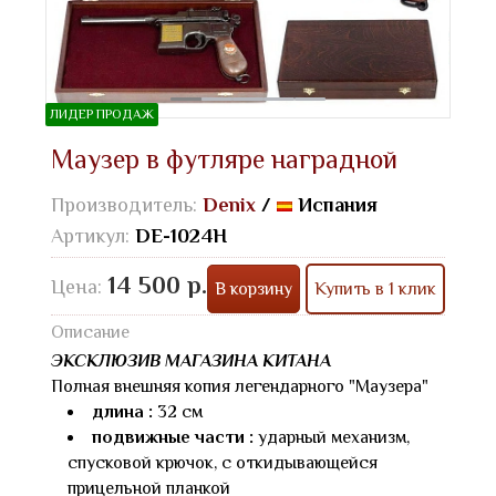
ЛИДЕР ПРОДАЖ
Маузер в футляре наградной
Производитель:
Denix
/
Испания
Артикул:
DE-1024Н
14 500 р.
Цена:
В корзину
Купить в 1 клик
Описание
ЭКСКЛЮЗИВ МАГАЗИНА КИТАНА
Полная внешняя копия легендарного "Маузера"
длина :
32 см
подвижные части :
ударный механизм,
спусковой крючок, с откидывающейся
прицельной планкой