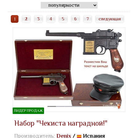
2
3
4
5
6
7
следующая
1
ЛИДЕР ПРОДАЖ
Набор "Чекиста наградной!"
Производитель:
Denix
/
Испания