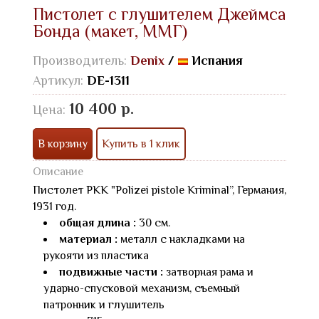
Пистолет с глушителем Джеймса
Бонда (макет, ММГ)
Производитель:
Denix
/
Испания
Артикул:
DE-1311
10 400 р.
Цена:
В корзину
Купить в 1 клик
Описание
Пистолет PKK "Polizei pistole Kriminal”, Германия,
1931 год.
общая длина :
30 см.
материал :
металл с накладками на
рукояти из пластика
подвижные части :
затворная рама и
ударно-спусковой механизм, съемный
патронник и глушитель