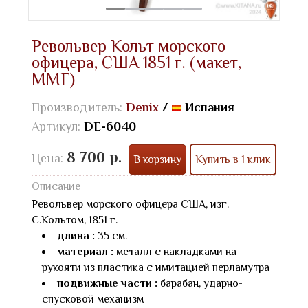
Револьвер Кольт морского
офицера, США 1851 г. (макет,
ММГ)
Производитель:
Denix
/
Испания
Артикул:
DE-6040
8 700 р.
Цена:
В корзину
Купить в 1 клик
Описание
Револьвер морского офицера США, изг.
С.Кольтом, 1851 г.
длина :
35 см.
материал :
металл с накладками на
рукояти из пластика с имитацией перламутра
подвижные части :
барабан, ударно-
спусковой механизм