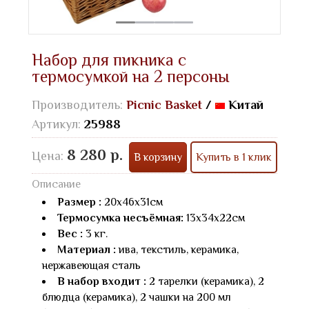
Набор для пикника с
термосумкой на 2 персоны
Производитель:
Picnic Basket
/
Китай
Артикул:
25988
8 280 р.
Цена:
В корзину
Купить в 1 клик
Описание
Размер :
20х46х31см
Термосумка несъёмная:
13х34х22см
Вес :
3 кг.
Материал :
ива, текстиль, керамика,
нержавеющая сталь
В набор входит :
2 тарелки (керамика), 2
блюдца (керамика), 2 чашки на 200 мл