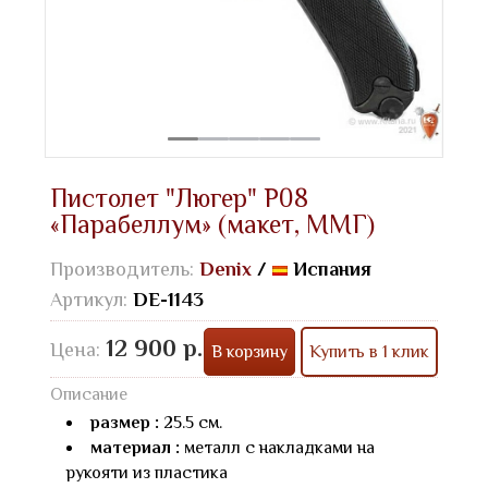
Пистолет "Люгер" P08
«Парабеллум» (макет, ММГ)
Производитель:
Denix
/
Испания
Артикул:
DE-1143
12 900 р.
Цена:
В корзину
Купить в 1 клик
Описание
размер :
25.5 см.
материал :
металл с накладками на
рукояти из пластика