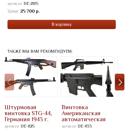
артикул:
DE-2105
Цена:
25 700 р.
В корзину
ТАКЖЕ МЫ ВАМ РЕКОМЕНДУЕМ:
Штурмовая
Винтовка
Кре
винтовка STG-44,
Американская
де-
Германия 1943 г.
автоматическая
M-16 (макет, ММГ)
артикул:
DE-1125
артикул:
DE-1133
артик