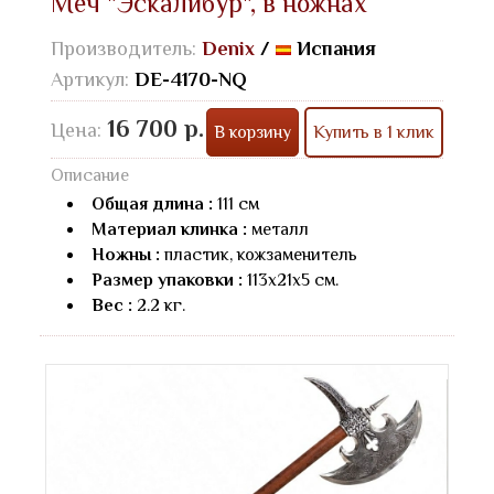
Меч "Эскалибур", в ножнах
Производитель:
Denix
/
Испания
Артикул:
DE-4170-NQ
16 700 р.
Цена:
В корзину
Купить в 1 клик
Описание
Общая длина :
111 см
Материал клинка :
металл
Ножны :
пластик, кожзаменитель
Размер упаковки :
113х21х5 см.
Вес :
2.2 кг.