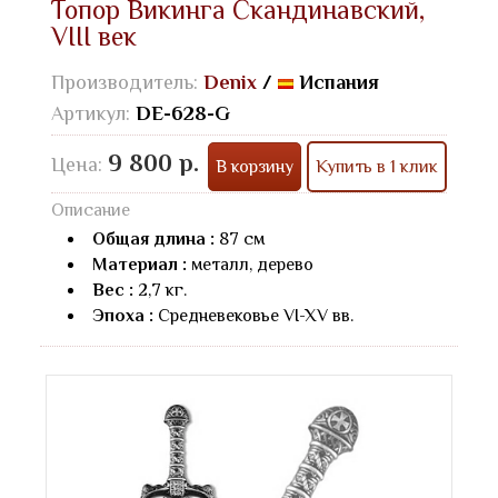
Топор Викинга Скандинавский,
VIII век
Производитель:
Denix
/
Испания
Артикул:
DE-628-G
9 800 р.
Цена:
В корзину
Купить в 1 клик
Описание
Общая длина :
87 см
Материал :
металл, дерево
Вес :
2,7 кг.
Эпоха :
Средневековье VI-XV вв.