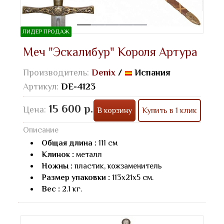
ЛИДЕР ПРОДАЖ
Меч "Эскалибур" Короля Артура
Производитель:
Denix
/
Испания
Артикул:
DE-4123
15 600 р.
Цена:
В корзину
Купить в 1 клик
Описание
Общая длина :
111 см
Клинок :
металл
Ножны :
пластик, кожзаменитель
Размер упаковки :
113х21х5 см.
Вес :
2.1 кг.