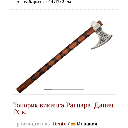
габариты :
44х13x2 см
Топорик викинга Рагнара, Дания
IX в.
Производитель:
Denix
/
Испания