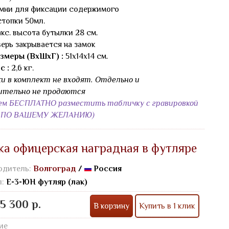
мни для фиксации содержимого
стопки 50мл.
кс. высота бутылки 28 см.
ерь закрывается на замок
змеры (ВхШхГ) :
51х14х14 см.
с :
2,6 кг.
и в комплект не входят. Отдельно и
ительно не продаются
ем БЕСПЛАТНО разместить табличку с гравировкой
Т ПО ВАШЕМУ ЖЕЛАНИЮ)
а офицерская наградная в футляре
одитель:
Волгоград
/
Россия
л:
Е-3-ЮН футляр (лак)
5 300 р.
В корзину
Купить в 1 клик
ие