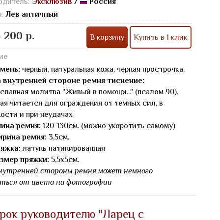
одитель:
Эксклюзив
/
Россия
л:
Лев античный
 200 р.
В корзину
Купить в 1 клик
ие
мень:
черный, натуральная кожа, черная прострочка.
 внутренней стороне ремня тиснение:
славная молитва "Живый в помощи..." (псалом 90),
ая читается для ограждения от темных сил, в
ости и при неудачах
ина ремня:
120-130см. (можно укоротить самому)
рина ремня:
3,5см.
яжка:
латунь патинированная
змер пряжки:
5,5х5см.
нутренней стороны ремня может немного
ться от цвета на фотографии
рок руководителю "Ларец с