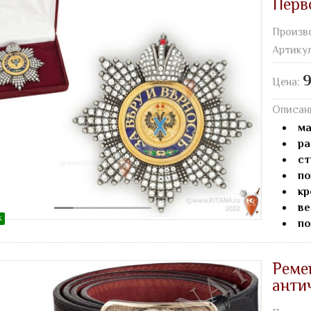
Перв
Произв
Артику
9
Цена:
Описан
ма
ра
ст
по
кр
ве
Ж
по
Реме
анти