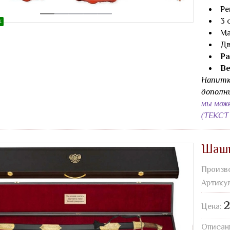
Ре
3 
Ж
Ма
Дв
Ра
Ве
Напитк
дополн
мы мож
(ТЕКС
Шашк
Произв
Артику
2
Цена:
Описан