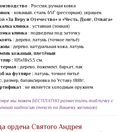
оизводство
: Россия, ручная ковка
инок
- кованый, сталь 65Г (рессорная), украшен
бой
«За Веру и Отечество»
и
«Честь, Долг, Отвага»
калка клинка
: уставная (зонная)
омка клинка
: подведена под заточку
коять
: дерево, латунь (точное литьё)
ожны
: дерево, натуральная кожа, латунь
мляк кожаный, плетёный
тляр :
105х18х5,5 см.
териал :
дерево, ложемент, бархат, лак
рб на футляре :
латунь, точное литьё
с, размер, балансировка по Уставу 1881г.
ртификат
: не является холодным оружием
ляре мы можем БЕСПЛАТНО разместить табличку с
енной надписью (текст по Вашему желанию)
да ордена Святого Андрея