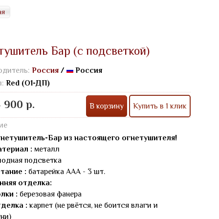
ая
тушитель Бар (с подсветкой)
одитель:
Россия
/
Россия
л:
Red (О1-ДП)
 900 р.
В корзину
Купить в 1 клик
ие
нетушитель-Бар из настоящего огнетушителя!
териал :
металл
одная подсветка
тание :
батарейка AAA - 3 шт.
нняя отделка:
лки :
березовая фанера
делка :
карпет (не рвётся, не боится влаги и
ни)