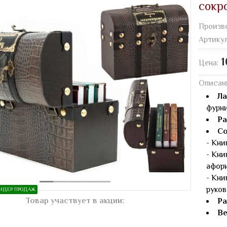
сокр
Произв
Артику
1
Цена:
Описан
Ла
фурн
Ра
Со
- Кни
- Кни
афори
- Кни
руков
ИДЕР ПРОДАЖ
Товар участвует в акции:
Ра
Ве