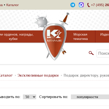
ка
Каталог
+7 (495)
26
ии орденов, награды,
Морская
Изде
кубки
тематика
аталог
Эксклюзивные подарки
Подарок директору, рук
ыводить по:
Сортировать по: