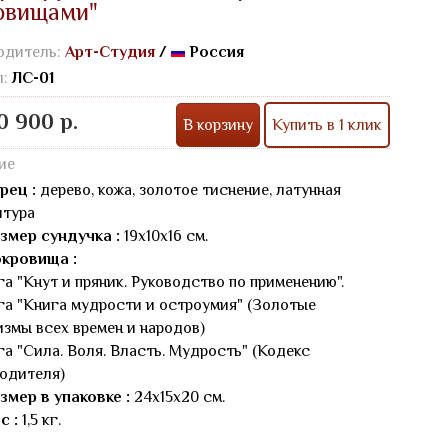
овищами"
одитель:
Арт-Студия
/
Россия
л:
ЛС-01
0 900 р.
В корзину
Купить в 1 клик
ие
рец :
дерево, кожа, золотое тиснение, латунная
итура
змер сундучка :
19х10х16 см.
кровища :
га "Кнут и пряник. Руководство по применению".
га "Книга мудрости и остроумия" (Золотые
змы всех времен и народов)
га "Сила. Воля. Власть. Мудрость" (Кодекс
одителя)
змер в упаковке :
24х15х20 см.
с :
1,5 кг.