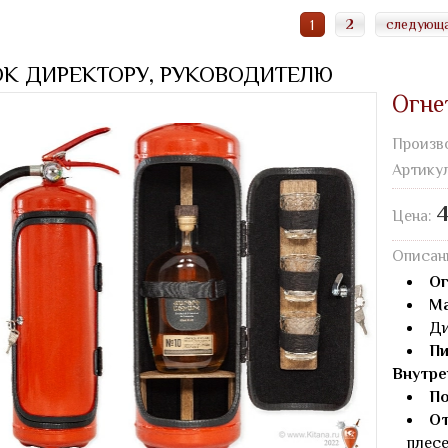
2
следующ
1
К ДИРЕКТОРУ, РУКОВОДИТЕЛЮ
Огне
Произв
Артику
4
Цена:
Описан
Ог
Ма
Ди
Пи
Внутре
По
От
плесе