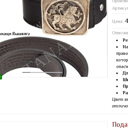
Произв
Артику
4
Цена:
Описан
Ре
На
право
котор
опасн
Дл
Ж
Ши
Пр
Ра
Цвет в
отлича
Пода