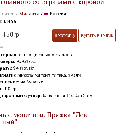
озванного со стразами с короной
одитель:
Миланта
/
Россия
л:
1.145а
 450 р.
В корзину
Купить в 1 клик
ие
териал:
сплав цветных металлов
змеры:
9х9х1 см.
разы:
Swarovski
крытие:
никель, нитрит титана, эмали
епление:
на булавке
с:
110 гр.
дарочный футляр:
бархатный 14х10х3.5 см.
нь с молитвой. Пряжка "Лев
чный"