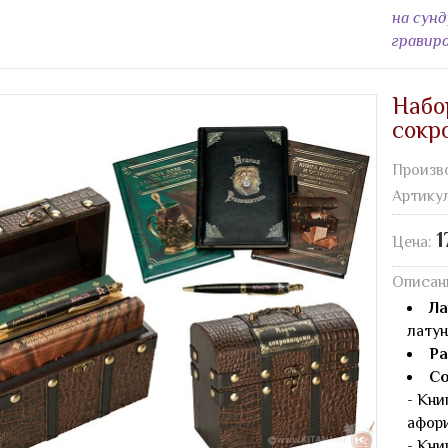
на сун
гравир
Набо
сокр
Произв
Артику
1
Цена:
Описан
Ла
латун
Ра
Со
- Кни
афори
- Кни