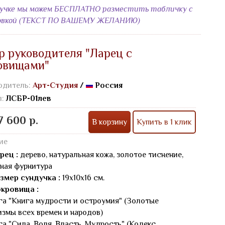
дучке мы можем БЕСПЛАТНО разместить табличку с
овкой (ТЕКСТ ПО ВАШЕМУ ЖЕЛАНИЮ)
р руководителя "Ларец с
овищами"
одитель:
Арт-Студия
/
Россия
л:
ЛСБР-01лев
7 600 р.
В корзину
Купить в 1 клик
ие
рец :
дерево, натуральная кожа, золотое тиснение,
ная фурнитура
змер сундучка :
19х10х16 см.
кровища :
га "Книга мудрости и остроумия" (Золотые
змы всех времен и народов)
га "Сила. Воля. Власть. Мудрость" (Кодекс