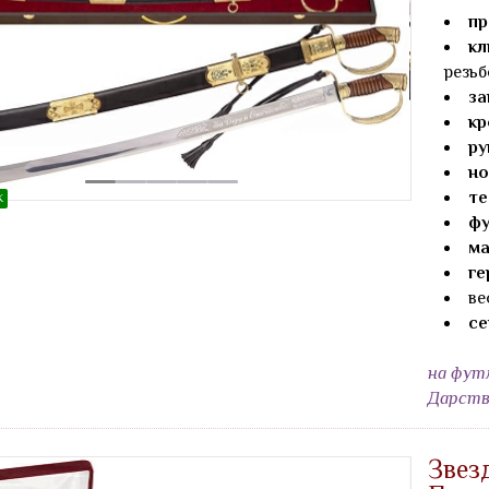
пр
кл
резь
за
кр
ру
н
те
Ж
фу
ма
ге
ве
се
на фут
Дарств
Звез