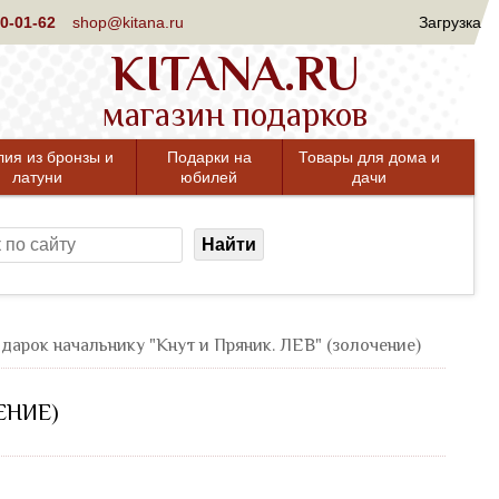
0-01-62
shop@kitana.ru
Загрузка
KITANA.RU
магазин подарков
лия из бронзы и
Подарки на
Товары для дома и
латуни
юбилей
дачи
Найти
дарок начальнику "Кнут и Пряник. ЛЕВ" (золочение)
ЕНИЕ)