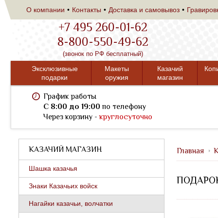
О компании
Контакты
Доставка и самовывоз
Гравиров
+7 495 260-01-62
8-800-550-49-62
(звонок по РФ бесплатный)
Эксклюзивные
Макеты
Казачий
Коп
подарки
оружия
магазин
График работы
C 8:00 до 19:00
по телефону
Через корзину -
круглосуточно
КАЗАЧИЙ МАГАЗИН
Главная
К
Шашка казачья
ПОДАРОК
Знаки Казачьих войск
Нагайки казачьи, волчатки