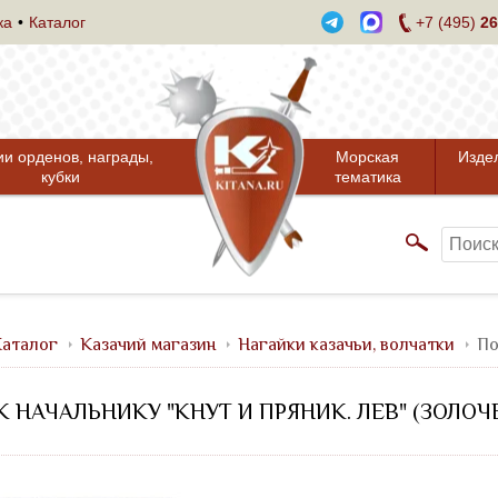
ка
Каталог
+7 (495)
26
ии орденов, награды,
Морская
Изде
кубки
тематика
аталог
Казачий магазин
Нагайки казачьи, волчатки
По
 НАЧАЛЬНИКУ "КНУТ И ПРЯНИК. ЛЕВ" (ЗОЛОЧ