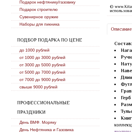
Подарок нефтянику/газовику
© www.Kita
Подарок строителю
использова
Сувенирное оружие
Наборы для пикника
Описание
ПОДБОР ПОДАРКА ПО ЦЕНЕ
Состав
Нага
до 1000 рублей
Ручн
от 1000 до 3000 рублей
Нату
от 3000 до 5000 рублей
Наве
от 5000 до 7000 рублей
Длин
от 7000 до 9000 рублей
Футл
свыше 9000 рублей
Грав
Герб
ПРОФЕССИОНАЛЬНЫЕ
Разм
Туль
ПРАЗДНИКИ
Книг
День ВМФ. Моряку
коллекц
День Нефтяника и Газовика
внутри 