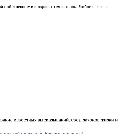
ой собственности и охраняются законом.
Любое внешнее
брание известных высказываний, свод законов жизни и
ировкой (текст по Вашему желанию)