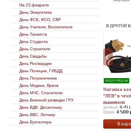
На 23 февраля
День Энергетика
День ФСБ, ФСО, СВР
В ДРУГОЙ 
День Учителя, Воспитателя
День Танкиста
День Студента
День Строителя
День Свадьбы
День Росгвардии
День Полиции, ГИБДД
День Пограничника
ЛИДЕР ПРОДАЖ
День Медика, Врача
Нагайка ка
День МЧС. Спасателю
"ЛЕВ" в чехл
День Военной разведки ГРУ
вышивкой
артикул:
Н-1Ч (
День ВДВ. Десантнику
Цена:
4 500 
День ВВС. Летчику
День Бухгалтера
В корз