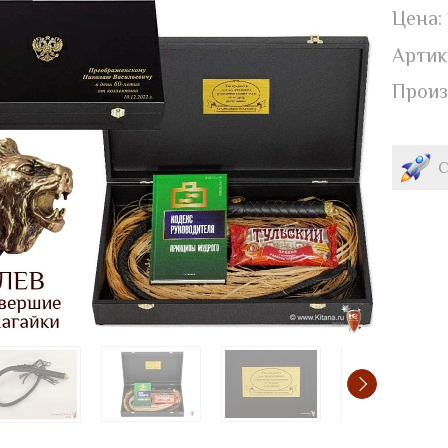
Цена:
Артик
Произ
С