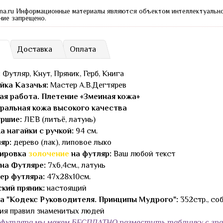
na.ru Информационные материалы являются объектом интеллектуальн
ние запрещено.
Доставка
Оплата
:
Футляр, Кнут, Пряник, Герб, Книга
йка Казачья:
Мастер А.В.Дегтярев
ая работа. Плетение «Змеиная кожа»
ральная кожа высокого качества
ршие:
ЛЕВ (литьё, латунь)
а нагайки с ручкой:
94 см.
яр:
дерево (лак), липовое лыко
ировка
золочение
на футляр:
Ваш любой текст
 на Футляре:
7х6,4см., латунь
ер футляра:
47х28х10см.
ский пряник:
настоящий
а "Кодекс Руководителя. Принципы Мудрого":
352стр., со
ия правил знаменитых людей
футляра мы можем БЕСПЛАТНО разместить табличку с грав