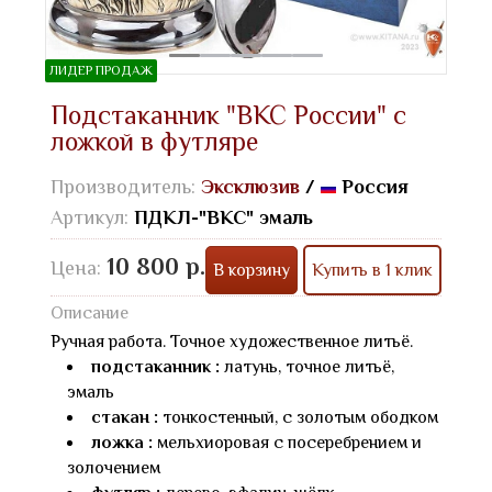
ЛИДЕР ПРОДАЖ
Подстаканник "ВКС России" с
ложкой в футляре
Производитель:
Эксклюзив
/
Россия
Артикул:
ПДКЛ-"ВКС" эмаль
10 800 р.
Цена:
В корзину
Купить в 1 клик
Описание
Ручная работа. Точное художественное литьё.
подстаканник :
латунь, точное литьё,
эмаль
стакан :
тонкостенный, с золотым ободком
ложка :
мельхиоровая с посеребрением и
золочением