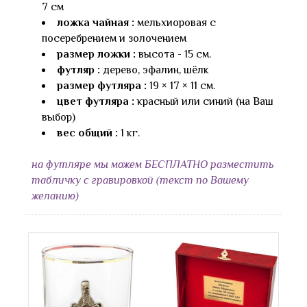
7 см
ложка чайная :
мельхиоровая с
посеребрением и золочением
размер ложки :
высота - 15 см.
футляр :
дерево, эфалин, шёлк
размер футляра :
19 × 17 × 11 см.
цвет футляра :
красный или синий (на Ваш
выбор)
вес общий :
1 кг.
на футляре мы можем БЕСПЛАТНО разместить
табличку с гравировкой (текст по Вашему
желанию)