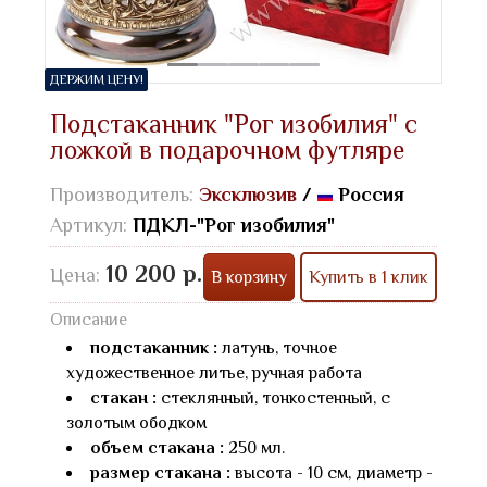
ДЕРЖИМ ЦЕНУ!
Подстаканник "Рог изобилия" с
ложкой в подарочном футляре
Производитель:
Эксклюзив
/
Россия
Артикул:
ПДКЛ-"Рог изобилия"
10 200 р.
Цена:
В корзину
Купить в 1 клик
Описание
подстаканник :
латунь, точное
художественное литье, ручная работа
стакан :
стеклянный, тонкостенный, с
золотым ободком
объем стакана :
250 мл.
размер стакана :
высота - 10 см, диаметр -