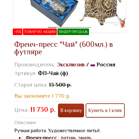
-13%
ТОВАР ПО АКЦИИ
ЛИДЕР ПРОДАЖ
Френч-пресс "Чай" (600мл.) в
футляре
Производитель:
Эксклюзив
/
Россия
Артикул:
ФП-Чай (ф)
Старая цена:
13 500 р.
Вы экономите 1 770 р.
11 730 р.
Цена:
В корзину
Купить в 1 клик
Описание
Ручная работа. Художественное литьё.
Френч-пресс
: латунь, эмаль