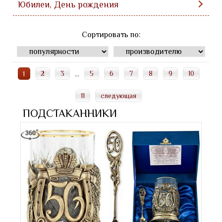
Юбилеи, День рождения
Сортировать по:
2
3
5
6
7
8
9
10
1
...
11
следующая
ПОДСТАКАННИКИ