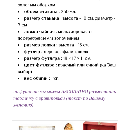
золотым ободком
объем стакана :
250 мл.
размер стакана :
высота - 10 см, диаметр -
7 см
ложка чайная :
мельхиоровая с
посеребрением и золочением
размер ложки :
высота - 15 см.
футляр :
дерево, эфалин, шёлк
размер футляра :
19 × 17 × 11 см.
цвет футляра :
красный или синий (на Ваш
выбор)
вес общий :
1 кг.
на футляре мы можем БЕСПЛАТНО разместить
табличку с гравировкой (текст по Вашему
желанию)