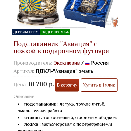
ДЕРЖИМ ЦЕНУ!
ЛИДЕР ПРОДАЖ
Подстаканник "Авиация" с
ложкой в подарочном футляре
Производитель:
Эксклюзив
/
Россия
Артикул:
ПДКЛ-"Авиация" эмаль
10 700 р.
Цена:
В корзину
Купить в 1 клик
Описание
подстаканник :
латунь, точное литьё,
эмаль, ручная работа
стакан :
тонкостенный, с золотым ободком
ложка :
мельхиоровая с посеребрением и