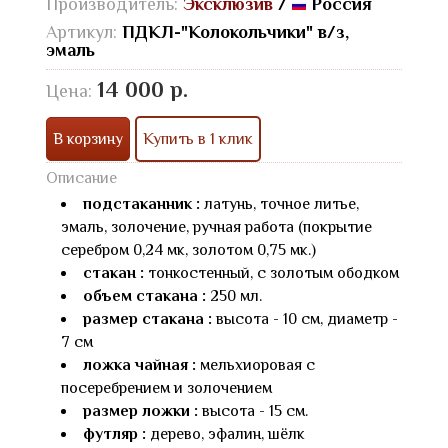
Производитель:
Эксклюзив
/
Россия
Артикул:
ПДКЛ-"Колокольчики" в/з,
эмаль
14 000 р.
Цена:
В корзину
Купить в 1 клик
Описание
подстаканник :
латунь, точное литье,
эмаль, золочение, ручная работа (покрытие
серебром 0,24 мк, золотом 0,75 мк.)
стакан :
тонкостенный, с золотым ободком
объем стакана :
250 мл.
размер стакана :
высота - 10 см, диаметр -
7 см
ложка чайная :
мельхиоровая с
посеребрением и золочением
размер ложки :
высота - 15 см.
футляр :
дерево, эфалин, шёлк