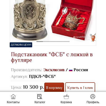
ДЕРЖИМ ЦЕНУ!
Подстаканник "ФСБ" с ложкой в
футляре
Производитель:
Эксклюзив
/
Россия
Артикул:
ПДКЛ-"ФСБ"
10 300 р.
Цена:
В корзину
Купить в 1 клик
Описание
Контакты
Каталог
Корзина
Профиль
подстаканник :
латунь, точное литьё