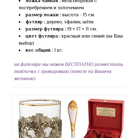
ложка чайная :
мельхиоровая с
посеребрением и золочением
размер ложки :
высота - 15 см.
футляр :
дерево, эфалин, шёлк
размер футляра :
19 × 17 × 11 см.
цвет футляра :
красный или синий (на Ваш
выбор)
вес общий :
1 кг.
на футляре мы можем БЕСПЛАТНО разместить
табличку с гравировкой (текст по Вашему
желанию)