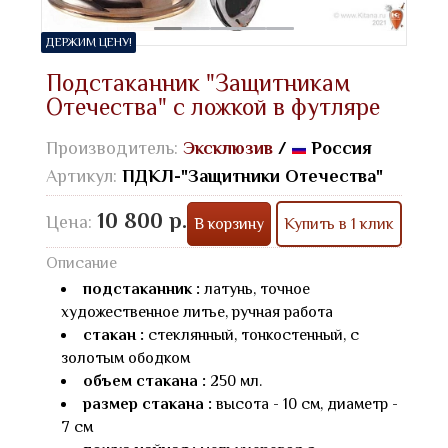
ДЕРЖИМ ЦЕНУ!
Подстаканник "Защитникам
Отечества" с ложкой в футляре
Производитель:
Эксклюзив
/
Россия
Артикул:
ПДКЛ-"Защитники Отечества"
10 800 р.
Цена:
В корзину
Купить в 1 клик
Описание
подстаканник :
латунь, точное
художественное литье, ручная работа
стакан :
стеклянный, тонкостенный, с
золотым ободком
объем стакана :
250 мл.
размер стакана :
высота - 10 см, диаметр -
7 см