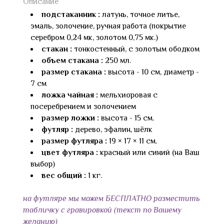
Описание
подстаканник :
латунь, точное литье,
эмаль, золочение, ручная работа (покрытие
серебром 0,24 мк, золотом 0,75 мк.)
стакан :
тонкостенный, с золотым ободком
объем стакана :
250 мл.
размер стакана :
высота - 10 см, диаметр -
7 см
ложка чайная :
мельхиоровая с
посеребрением и золочением
размер ложки :
высота - 15 см.
футляр :
дерево, эфалин, шёлк
размер футляра :
19 × 17 × 11 см.
цвет футляра :
красный или синий (на Ваш
выбор)
вес общий :
1 кг.
на футляре мы можем БЕСПЛАТНО разместить
табличку с гравировкой (текст по Вашему
желанию)