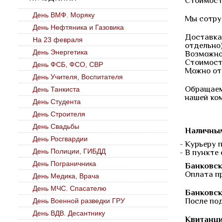
Стоимост
День ВМФ. Моряку
Мы сотру
День Нефтяника и Газовика
Доставка
На 23 февраля
отдельно
День Энергетика
Возможно
Стоимость
День ФСБ, ФСО, СВР
Можно от
День Учителя, Воспитателя
Обращаем
День Танкиста
нашей ко
День Студента
День Строителя
День Свадьбы
Наличным
День Росгвардии
- Курьеру 
День Полиции, ГИБДД
- В пункте
День Пограничника
Банковск
Оплата п
День Медика, Врача
День МЧС. Спасателю
Банковск
После по
День Военной разведки ГРУ
День ВДВ. Десантнику
Квитанци