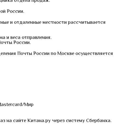
удника отдела продаж.
ой России.
упные и отдаленные местности рассчитывается
ма и веса отправления.
Почты России.
деления Почты России по Москве осуществляется
Mastercard/Мир
з на сайте Китана.ру через систему Сбербанка.