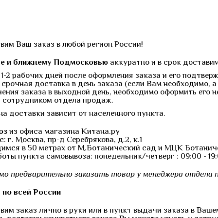
вим Ваш заказ в любой регион России!
е и ближнему Подмосковью
аккуратно и в срок достави
е 1-2 рабочих дней после оформления заказа и его подтв
 срочная доставка в день заказа (если Вам необходимо, а 
чения заказа в выходной день, необходимо оформить его н
с сотрудником отдела продаж.
на доставки зависит от населенного пункта.
оз
из офиса магазина Китана.ру
: г. Москва, пр-д Серебрякова, д.2, к.1
димся в 50 метрах от М.Ботанический сад и МЦК Ботанич
оты пункта самовывоза: понедельник/четверг : 09:00 - 19:00
мо предварительно заказать товар у менеджера отдела п
 по всей России
им заказ лично в руки или в пункт выдачи заказа в Ваше