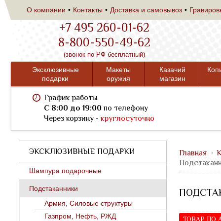
О компании
Контакты
Доставка и самовывоз
Гравиров
+7 495 260-01-62
8-800-550-49-62
(звонок по РФ бесплатный)
Эксклюзивные
Макеты
Казачий
Коп
подарки
оружия
магазин
График работы
C 8:00 до 19:00
по телефону
Через корзину -
круглосуточно
ЭКСКЛЮЗИВНЫЕ ПОДАРКИ
Главная
К
Подстаканн
Шампура подарочные
Подстаканники
ПОДСТАК
Армия, Силовые структуры
Газпром, Нефть, РЖД
ТОВАР ПО