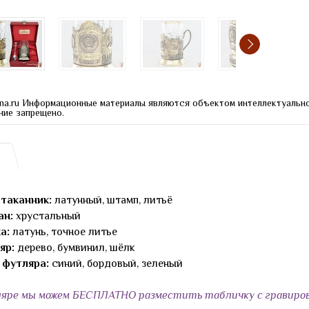
na.ru Информационные материалы являются объектом интеллектуальн
ние запрещено.
таканник:
латунный, штамп, литьё
ан:
хрустальный
а:
латунь, точное литье
яр:
дерево, бумвинил, шёлк
 футляра:
синий, бордовый, зеленый
яре мы можем БЕСПЛАТНО разместить табличку с гравиров