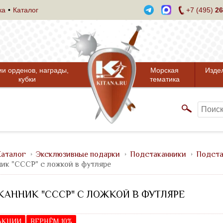
ка
Каталог
+7 (495)
26
ии орденов, награды,
Морская
Изде
кубки
тематика
аталог
Эксклюзивные подарки
Подстаканники
Подста
ик "CCCР" с ложкой в футляре
АННИК "CCCР" С ЛОЖКОЙ В ФУТЛЯРЕ
 АКЦИИ
ВЕРНЁМ 10%