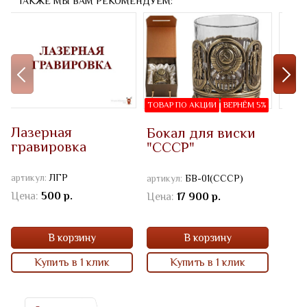
ТАКЖЕ МЫ ВАМ РЕКОМЕНДУЕМ:
ТОВАР ПО АКЦИИ
ВЕРНЁМ 5%
Лазерная
Бокал для виски
Наб
гравировка
"СССР"
"Кл
в к
"Сд
артикул:
ЛГР
артикул:
БВ-01(СССР)
артик
(ССС
Цена:
500 р.
Цена:
17 900 р.
Цена
В корзину
В корзину
Купить в 1 клик
Купить в 1 клик