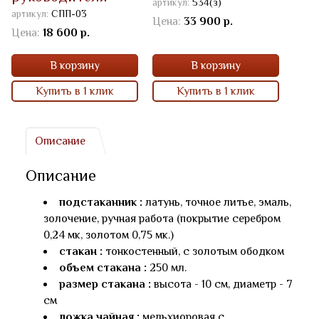
артикул:
534(з)
"Россия"
артик
артикул:
СПП-03
Цена:
33 900 р.
Цена
Цена:
18 600 р.
В корзину
В корзину
Купить в 1 клик
Купить в 1 клик
Описание
Описание
подстаканник :
латунь, точное литье, эмаль,
золочение, ручная работа (покрытие серебром
0,24 мк, золотом 0,75 мк.)
стакан :
тонкостенный, с золотым ободком
объем стакана :
250 мл.
размер стакана :
высота - 10 см, диаметр - 7
см
ложка чайная :
мельхиоровая с