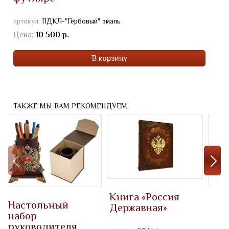
артикул:
ПДКЛ-"Гербовый" эмаль
Цена:
10 500 р.
В корзину
ТАКЖЕ МЫ ВАМ РЕКОМЕНДУЕМ:
Книга «Россия
Гер
Настольный
Державная»
стр
набор
руководителя