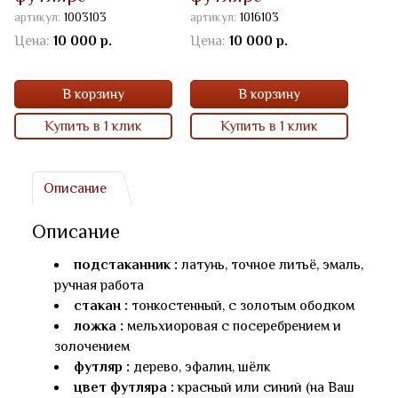
артикул:
1003103
артикул:
1016103
артик
эмаль
Цена:
10 000 р.
Цена:
10 000 р.
Цена
В корзину
В корзину
Купить в 1 клик
Купить в 1 клик
Описание
Описание
подстаканник :
латунь, точное литьё, эмаль,
ручная работа
стакан :
тонкостенный, с золотым ободком
ложка :
мельхиоровая с посеребрением и
золочением
футляр :
дерево, эфалин, шёлк
цвет футляра :
красный или синий (на Ваш