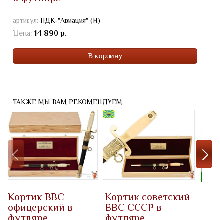
артикул:
ПДК-"Авиация" (Н)
Цена:
14 890 р.
В корзину
ТАКЖЕ МЫ ВАМ РЕКОМЕНДУЕМ:
ЛИДЕ
Кортик ВВС
Кортик советский
Под
офицерский в
ВВС СССР в
"ВК
футляре
футляре
лож