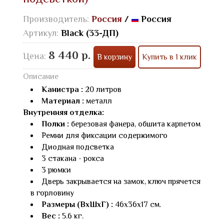
Производитель:
Россия
/
Россия
Артикул:
Black (33-ДП)
8 440 р.
Цена:
В корзину
Купить в 1 клик
Описание
Канистра :
20 литров
Материал :
металл
Внутренняя отделка:
Полки :
березовая фанера, обшита карпетом
Ремни для фиксации содержимого
Диодная подсветка
3 стакана - рокса
3 рюмки
Дверь закрывается на замок, ключ прячется
в горловину
Размеры (ВхШхГ) :
46х36х17 см.
Вес :
5.6 кг.