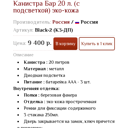
Канистра Бар 20 л. (с
подсветкой) эко-кожа
Производитель:
Россия
/
Россия
Артикул:
Black-2 (К3-ДП)
9 400 р.
Цена:
В корзину
Купить в 1 клик
Описание
Канистра :
20 литров
Материал :
металл
Диодная подсветка
Питание :
батарейка AAA - 3 шт.
Внутренняя отделка:
Полки :
березовая фанера
Отделка :
эко-кожа простроченная
Ремни для фиксации содержимого
3 стакана 250мл.
Дверь закрывается на замок, ключ прячется