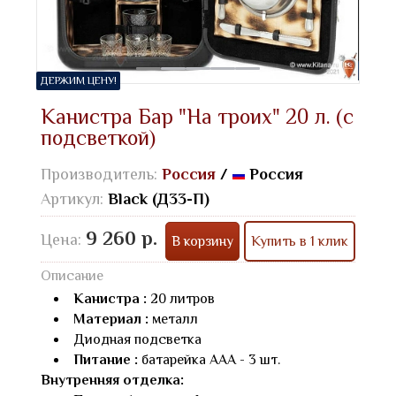
ДЕРЖИМ ЦЕНУ!
Канистра Бар "На троих" 20 л. (с
подсветкой)
Производитель:
Россия
/
Россия
Артикул:
Black (Д33-П)
9 260 р.
Цена:
В корзину
Купить в 1 клик
Описание
Канистра :
20 литров
Материал :
металл
Диодная подсветка
Питание :
батарейка AAA - 3 шт.
Внутренняя отделка: