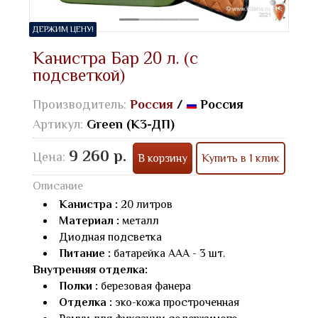
ДЕРЖИМ ЦЕНУ!
Канистра Бар 20 л. (с
подсветкой)
Производитель:
Россия
/
Россия
Артикул:
Green (К3-ДП)
9 260 р.
Цена:
В корзину
Купить в 1 клик
Описание
Канистра :
20 литров
Материал :
металл
Диодная подсветка
Питание :
батарейка AAA - 3 шт.
Внутренняя отделка:
Полки :
березовая фанера
Отделка :
эко-кожа простроченная