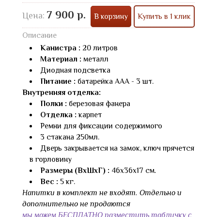
7 900 р.
Цена:
В корзину
Купить в 1 клик
Описание
Канистра :
20 литров
Материал :
металл
Диодная подсветка
Питание :
батарейка AAA - 3 шт.
Внутренняя отделка:
Полки :
березовая фанера
Отделка :
карпет
Ремни для фиксации содержимого
3 стакана 250мл.
Дверь закрывается на замок, ключ прячется
в горловину
Размеры (ВхШхГ) :
46х36х17 см.
Вес :
5 кг.
Напитки в комплект не входят. Отдельно и
дополнительно не продаются
мы можем БЕСПЛАТНО разместить табличку с