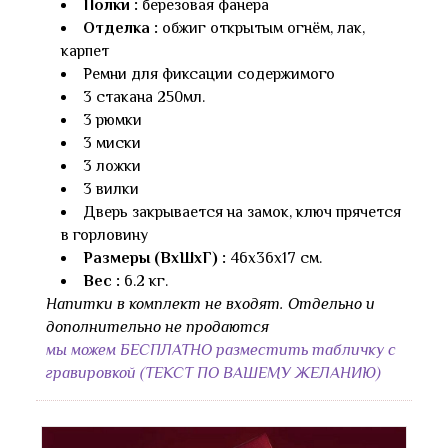
Полки :
березовая фанера
Отделка :
обжиг открытым огнём, лак,
карпет
Ремни для фиксации содержимого
3 стакана 250мл.
3 рюмки
3 миски
3 ложки
3 вилки
Дверь закрывается на замок, ключ прячется
в горловину
Размеры (ВхШхГ) :
46х36х17 см.
Вес :
6.2 кг.
Напитки в комплект не входят. Отдельно и
дополнительно не продаются
мы можем БЕСПЛАТНО разместить табличку с
гравировкой (ТЕКСТ ПО ВАШЕМУ ЖЕЛАНИЮ)