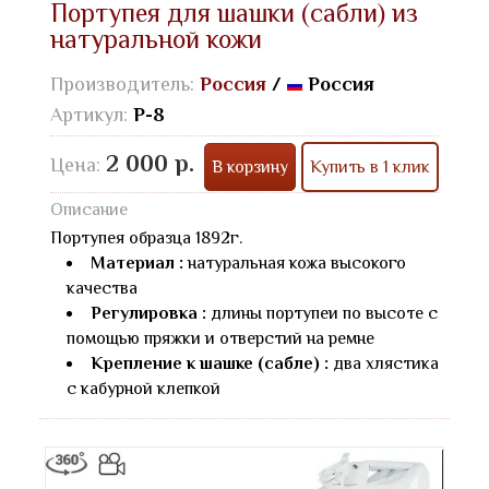
Портупея для шашки (сабли) из
натуральной кожи
Производитель:
Россия
/
Россия
Артикул:
P-8
2 000 р.
Цена:
В корзину
Купить в 1 клик
Описание
Портупея образца 1892г.
Материал :
натуральная кожа высокого
качества
Регулировка :
длины портупеи по высоте с
помощью пряжки и отверстий на ремне
Крепление к шашке (сабле) :
два хлястика
с кабурной клепкой