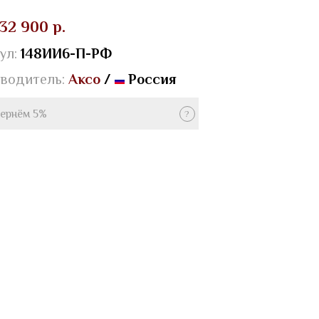
32 900 р.
ул:
148ИИ6-П-РФ
водитель:
Аксо
/
Россия
ернём 5%