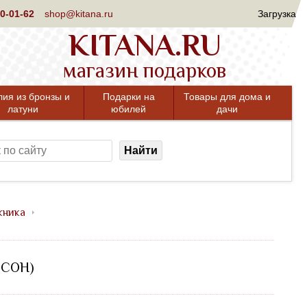
0-01-62
shop@kitana.ru
Загрузка
KITANA.RU
магазин подарков
лия из бронзы и
Подарки на
Товары для дома и
латуни
юбилей
дачи
Найти
кника
РСОН)