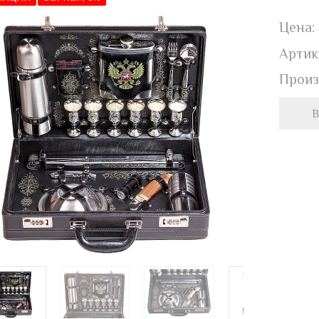
Цена:
Артик
Произ
В