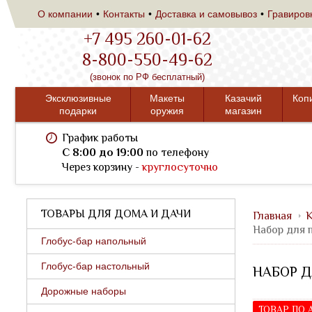
О компании
Контакты
Доставка и самовывоз
Гравиров
+7 495 260-01-62
8-800-550-49-62
(звонок по РФ бесплатный)
Эксклюзивные
Макеты
Казачий
Коп
подарки
оружия
магазин
График работы
C 8:00 до 19:00
по телефону
Через корзину -
круглосуточно
ТОВАРЫ ДЛЯ ДОМА И ДАЧИ
Главная
К
Набор для 
Глобус-бар напольный
Глобус-бар настольный
НАБОР Д
Дорожные наборы
ТОВАР ПО