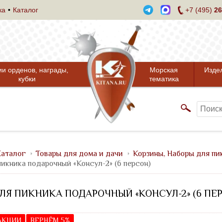
ка
Каталог
+7 (495)
26
ии орденов, награды,
Морская
Изде
кубки
тематика
аталог
Товары для дома и дачи
Корзины, Наборы для пи
пикника подарочный «Консул-2» (6 персон)
ЛЯ ПИКНИКА ПОДАРОЧНЫЙ «КОНСУЛ-2» (6 ПЕ
 АКЦИИ
ВЕРНЁМ 5%