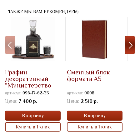
ТАКЖЕ МЫ ВАМ РЕКОМЕНДУЕМ:
Графин
Сменный блок
Еже
декоративный
формата А5
бол
"Министерство
А5)
обороны"
"Ми
артикул:
096-17-62-35
артикул:
0008
артик
обо
Цена:
7 400 р.
Цена:
2 510 р.
Цена
В корзину
В корзину
Купить в 1 клик
Купить в 1 клик