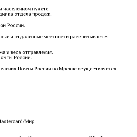
м населенном пункте.
удника отдела продаж.
ой России.
упные и отдаленные местности рассчитывается
ма и веса отправления.
Почты России.
деления Почты России по Москве осуществляется
Mastercard/Мир