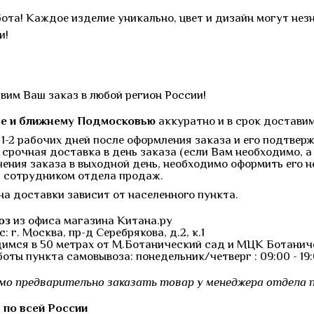
ота! Каждое изделие уникально, цвет и дизайн могут нез
и!
вим Ваш заказ в любой регион России!
е и ближнему Подмосковью
аккуратно и в срок достави
е 1-2 рабочих дней после оформления заказа и его подтв
 срочная доставка в день заказа (если Вам необходимо, а 
чения заказа в выходной день, необходимо оформить его н
с сотрудником отдела продаж.
на доставки зависит от населенного пункта.
оз
из офиса магазина Китана.ру
: г. Москва, пр-д Серебрякова, д.2, к.1
димся в 50 метрах от М.Ботанический сад и МЦК Ботанич
оты пункта самовывоза: понедельник/четверг : 09:00 - 19:00
мо предварительно заказать товар у менеджера отдела п
 по всей России