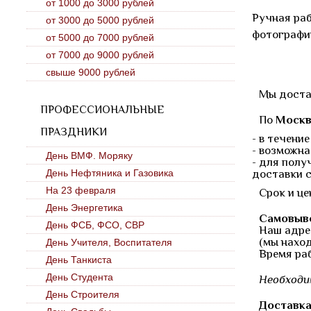
от 1000 до 3000 рублей
Ручная раб
от 3000 до 5000 рублей
фотографи
от 5000 до 7000 рублей
от 7000 до 9000 рублей
свыше 9000 рублей
Мы доста
ПРОФЕССИОНАЛЬНЫЕ
По
Москв
ПРАЗДНИКИ
- в течени
- возможна
День ВМФ. Моряку
- для полу
День Нефтяника и Газовика
доставки 
На 23 февраля
Срок и це
День Энергетика
Самовыв
День ФСБ, ФСО, СВР
Наш адрес
(мы нахо
День Учителя, Воспитателя
Время раб
День Танкиста
День Студента
Необходи
День Строителя
Доставка