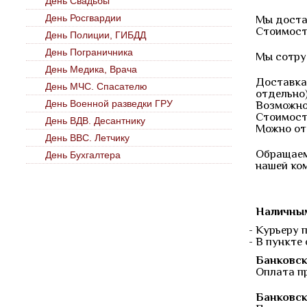
День Свадьбы
День Росгвардии
Мы достав
Стоимост
День Полиции, ГИБДД
День Пограничника
Мы сотру
День Медика, Врача
Доставка
День МЧС. Спасателю
отдельно
День Военной разведки ГРУ
Возможно
Стоимость
День ВДВ. Десантнику
Можно от
День ВВС. Летчику
Обращаем
День Бухгалтера
нашей ко
Наличным
- Курьеру 
- В пункте
Банковск
Оплата п
Банковск