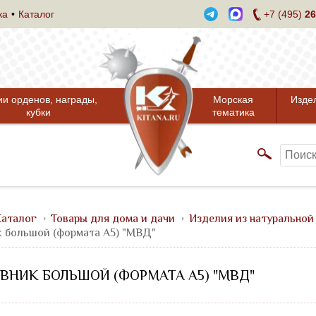
ка
Каталог
+7 (495)
26
ии орденов, награды,
Морская
Изде
кубки
тематика
аталог
Товары для дома и дачи
Изделия из натуральной
 большой (формата А5) "МВД"
НИК БОЛЬШОЙ (ФОРМАТА А5) "МВД"