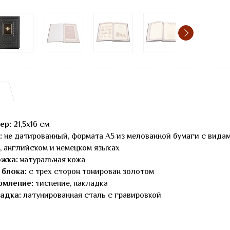
ер:
21,5x16 см
:
не датированный, формата А5 из мелованной бумаги с вида
, английском и немецком языках
жка:
натуральная кожа
 блока:
с трех сторон тонирован золотом
мление:
тиснение, накладка
адка:
латунированная сталь с гравировкой