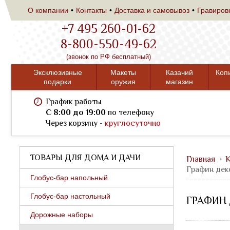
О компании
Контакты
Доставка и самовывоз
Гравиров
+7 495 260-01-62
8-800-550-49-62
(звонок по РФ бесплатный)
Эксклюзивные
Макеты
Казачий
Коп
подарки
оружия
магазин
График работы
C 8:00 до 19:00
по телефону
Через корзину -
круглосуточно
ТОВАРЫ ДЛЯ ДОМА И ДАЧИ
Главная
К
Графин дек
Глобус-бар напольный
Глобус-бар настольный
ГРАФИН
Дорожные наборы