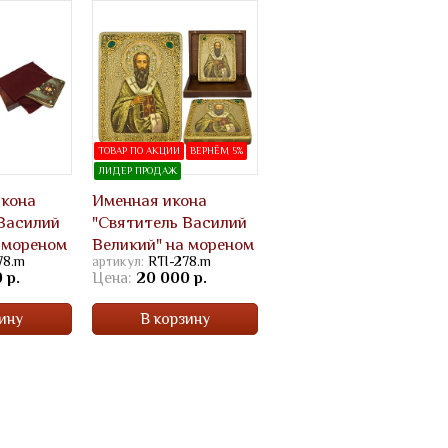
ТОВАР ПО АКЦИИ
ВЕРНЁМ 5%
ЛИДЕР ПРОДАЖ
икона
Именная икона
Василий
"Святитель Василий
 мореном
Великий" на мореном
78.m
артикул:
RTI-278.m
дубе
 р.
Цена:
20 000 р.
ину
В корзину