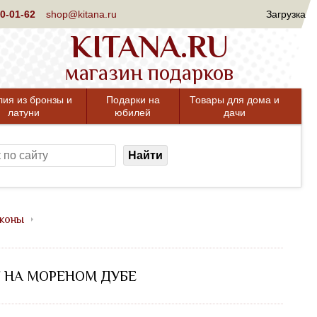
0-01-62
shop@kitana.ru
Загрузка
KITANA.RU
магазин подарков
лия из бронзы и
Подарки на
Товары для дома и
латуни
юбилей
дачи
Найти
коны
 НА МОРЕНОМ ДУБЕ