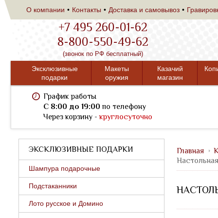
О компании
Контакты
Доставка и самовывоз
Гравиров
+7 495 260-01-62
8-800-550-49-62
(звонок по РФ бесплатный)
Эксклюзивные
Макеты
Казачий
Коп
подарки
оружия
магазин
График работы
C 8:00 до 19:00
по телефону
Через корзину -
круглосуточно
ЭКСКЛЮЗИВНЫЕ ПОДАРКИ
Главная
К
Настольная
Шампура подарочные
Подстаканники
НАСТОЛЬ
Лото русское и Домино