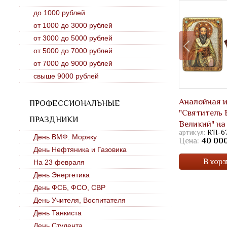
до 1000 рублей
от 1000 до 3000 рублей
от 3000 до 5000 рублей
от 5000 до 7000 рублей
от 7000 до 9000 рублей
свыше 9000 рублей
Аналойная 
ПРОФЕССИОНАЛЬНЫЕ
"Святитель 
ПРАЗДНИКИ
Великий" на
артикул:
RTI-6
дубе
День ВМФ. Моряку
Цена:
40 000
День Нефтяника и Газовика
В корз
На 23 февраля
День Энергетика
День ФСБ, ФСО, СВР
День Учителя, Воспитателя
День Танкиста
День Студента