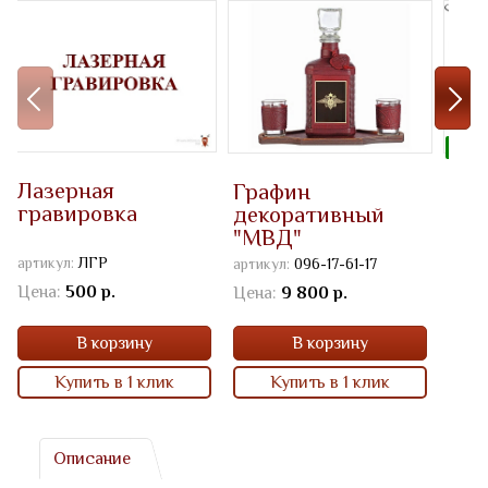
ЛИДЕ
Лазерная
Графин
Под
гравировка
декоративный
"МВ
"МВД"
фут
артикул:
ЛГР
артикул:
096-17-61-17
артик
Цена:
500 р.
Цена:
9 800 р.
Цена
В корзину
В корзину
Купить в 1 клик
Купить в 1 клик
Описание