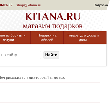
0-01-62
shop@kitana.ru
Загрузка
KITANA.RU
магазин подарков
лия из бронзы и
Подарки на
Товары для дома и
латуни
юбилей
дачи
Найти
еч римских гладиаторов, 1 в. до н.э.