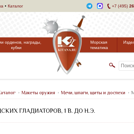
ка
Каталог
+7 (495)
26
ии орденов, награды,
Морская
Изде
кубки
тематика
аталог
Макеты оружия
Мечи, шпаги, щиты и доспехи
М
СКИХ ГЛАДИАТОРОВ, 1 В. ДО Н.Э.