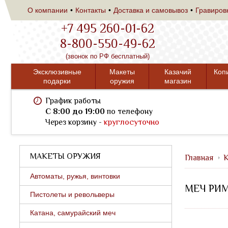
О компании
Контакты
Доставка и самовывоз
Гравиров
+7 495 260-01-62
8-800-550-49-62
(звонок по РФ бесплатный)
Эксклюзивные
Макеты
Казачий
Коп
подарки
оружия
магазин
График работы
C 8:00 до 19:00
по телефону
Через корзину -
круглосуточно
МАКЕТЫ ОРУЖИЯ
Главная
К
Автоматы, ружья, винтовки
МЕЧ РИМ
Пистолеты и револьверы
Катана, самурайский меч