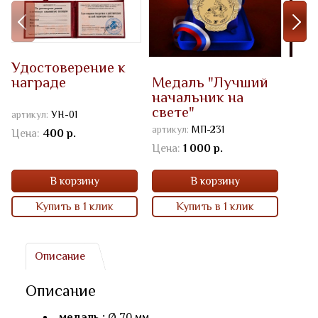
Удостоверение к
Медаль "Лучший
Юби
награде
начальник на
мед
свете"
нач
артикул:
УН-01
артикул:
МП-231
артик
Цена:
400 р.
Цена:
1 000 р.
Цена
В корзину
В корзину
Купить в 1 клик
Купить в 1 клик
Описание
Описание
медаль :
Ø 70 мм.