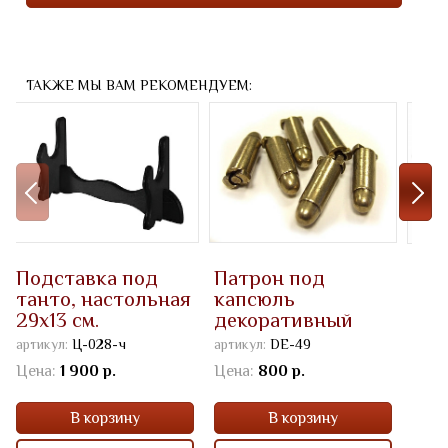
ТАКЖЕ МЫ ВАМ РЕКОМЕНДУЕМ:
Подставка под
Патрон под
Кре
танто, настольная
капсюль
де-
29х13 см.
декоративный
(комплект 6 шт.)
артикул:
Ц-028-ч
артикул:
DE-49
артик
Цена:
1 900 р.
Цена:
800 р.
Цена
В корзину
В корзину