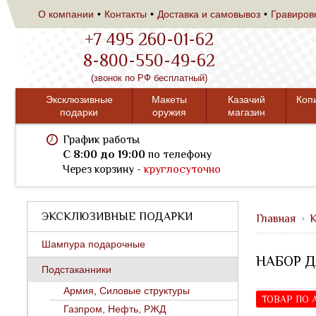
О компании
Контакты
Доставка и самовывоз
Гравиров
+7 495 260-01-62
8-800-550-49-62
(звонок по РФ бесплатный)
Эксклюзивные
Макеты
Казачий
Коп
подарки
оружия
магазин
График работы
C 8:00 до 19:00
по телефону
Через корзину -
круглосуточно
ЭКСКЛЮЗИВНЫЕ ПОДАРКИ
Главная
К
Шампура подарочные
НАБОР Д
Подстаканники
Армия, Силовые структуры
ТОВАР ПО
Газпром, Нефть, РЖД