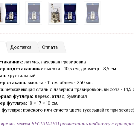
Доставка
Оплата
таканник:
латунь, лазерная гравировка
ер подстаканника:
высота - 10,5 см, диаметр - 8,5 см.
ан:
хрустальный
ер стакана:
высота - 11 см, объем - 250 мл.
а:
нержавеющая сталь с лазерной гравировкой, высота - 14,5 
риал футляра:
дерево, атлас, бумвинил
ер футляра:
19 × 17 × 10 см.
 футляра:
красного или синего цвета (указывайте при заказе
яре мы можем БЕСПЛАТНО разместить табличку с гравиров