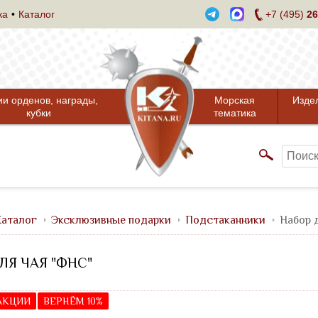
ка
Каталог
+7 (495)
26
ии орденов, награды,
Морская
Изде
кубки
тематика
аталог
Эксклюзивные подарки
Подстаканники
Набор 
ЛЯ ЧАЯ "ФНС"
 АКЦИИ
ВЕРНЁМ 10%