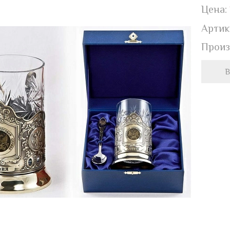
Цена:
Артик
Произ
В