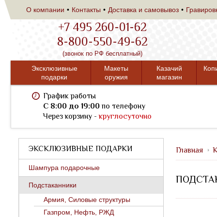
О компании
Контакты
Доставка и самовывоз
Гравиров
+7 495 260-01-62
8-800-550-49-62
(звонок по РФ бесплатный)
Эксклюзивные
Макеты
Казачий
Коп
подарки
оружия
магазин
График работы
C 8:00 до 19:00
по телефону
Через корзину -
круглосуточно
ЭКСКЛЮЗИВНЫЕ ПОДАРКИ
Главная
К
Шампура подарочные
ПОДСТАК
Подстаканники
Армия, Силовые структуры
Газпром, Нефть, РЖД