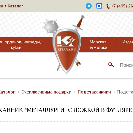
ка
Каталог
+7 (495)
26
ии орденов, награды,
Морская
Изде
кубки
тематика
аталог
Эксклюзивные подарки
Подстаканники
Подста
АННИК "МЕТАЛЛУРГИ" С ЛОЖКОЙ В ФУТЛЯРЕ