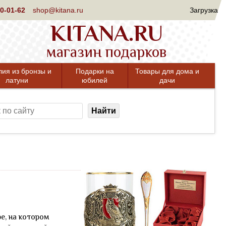
0-01-62
shop@kitana.ru
Загрузка
KITANA.RU
магазин подарков
лия из бронзы и
Подарки на
Товары для дома и
латуни
юбилей
дачи
Найти
е, на котором