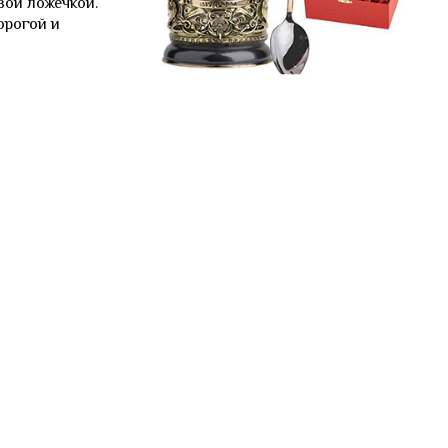
вой ложечкой.
орогой и