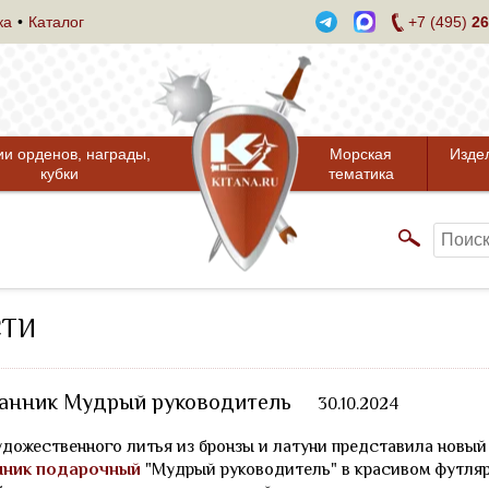
ка
Каталог
+7 (495)
26
ии орденов, награды,
Морская
Изде
кубки
тематика
СТИ
анник Мудрый руководитель
30.10.2024
дожественного литья из бронзы и латуни представила новый
нник подарочный
"Мудрый руководитель" в красивом футляр