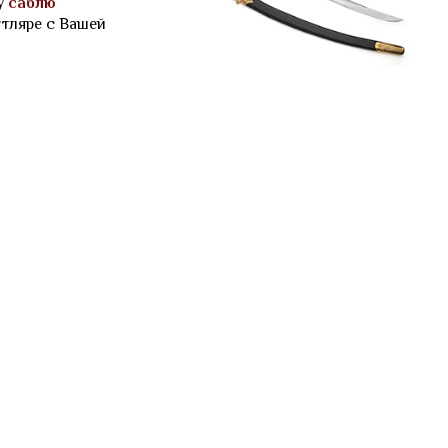
ру
саблю
утляре с Вашей