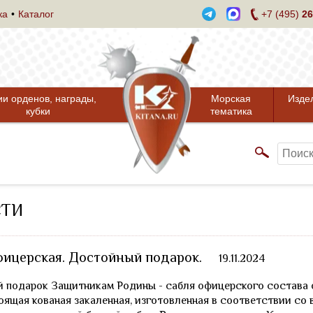
ка
Каталог
+7 (495)
26
ии орденов, награды,
Морская
Изде
кубки
тематика
СТИ
фицерская. Достойный подарок.
19.11.2024
 подарок Защитникам Родины - сабля офицерского состава о
оящая кованая закаленная, изготовленная в соответствии со