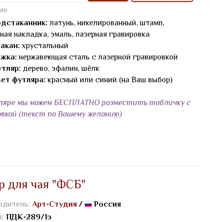
ие
дстаканник:
латунь, никелированный, штамп,
ная накладка, эмаль, лазерная гравировка
акан:
хрустальный
жка:
нержавеющая сталь с лазерной гравировкой
тляр:
дерево, эфалин, шёлк
ет футляра:
красный или синий (на Ваш выбор)
ляре мы можем БЕСПЛАТНО разместить табличку с
овкой (текст по Вашему желанию)
р для чая "ФСБ"
одитель:
Арт-Студия
/
Россия
л:
ПДК-289/1э