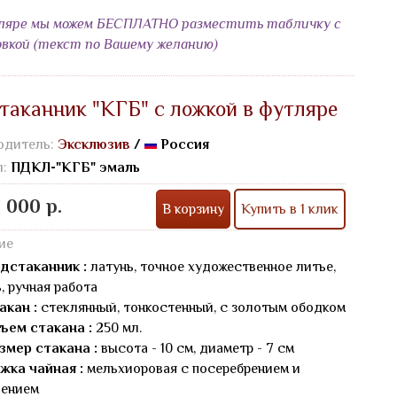
ляре мы можем БЕСПЛАТНО разместить табличку с
овкой (текст по Вашему желанию)
таканник "КГБ" с ложкой в футляре
одитель:
Эксклюзив
/
Россия
л:
ПДКЛ-"КГБ" эмаль
 000 р.
В корзину
Купить в 1 клик
ие
дстаканник :
латунь, точное художественное литье,
, ручная работа
акан :
стеклянный, тонкостенный, с золотым ободком
ъем стакана :
250 мл.
змер стакана :
высота - 10 см, диаметр - 7 см
жка чайная :
мельхиоровая с посеребрением и
чением