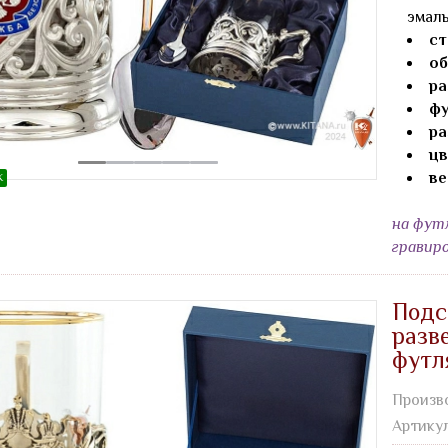
эмаль
ст
об
ра
фу
ра
цв
ве
Ж
на фут
гравир
Подс
разв
футл
Произв
Артику