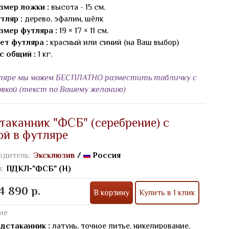
змер ложки :
высота - 15 см.
тляр :
дерево, эфалин, шёлк
змер футляра :
19 × 17 × 11 см.
ет футляра :
красный или синий (на Ваш выбор)
с общий :
1 кг.
ляре мы можем БЕСПЛАТНО разместить табличку с
овкой (текст по Вашему желанию)
таканник "ФСБ" (серебрение) с
ой в футляре
одитель:
Эксклюзив
/
Россия
л:
ПДКЛ-"ФСБ" (Н)
4 890 р.
В корзину
Купить в 1 клик
ие
дстаканник :
латунь, точное литье, никелирование,