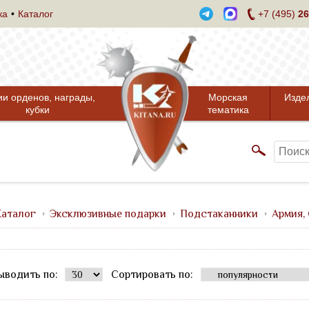
ка
Каталог
+7 (495)
26
ии орденов, награды,
Морская
Изде
кубки
тематика
аталог
Эксклюзивные подарки
Подстаканники
Армия,
ыводить по:
Сортировать по: