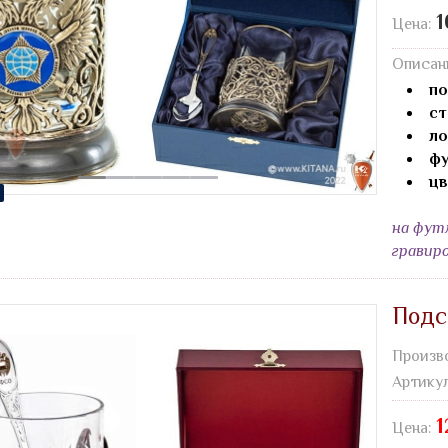
1
Цена:
Описан
по
ст
ло
фу
цв
на фут
гравир
Подс
Произв
Артику
1
Цена: