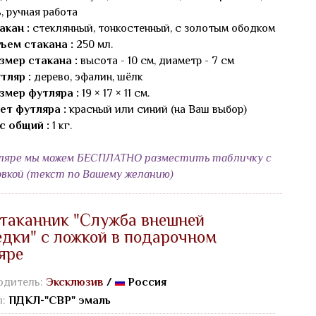
, ручная работа
акан :
стеклянный, тонкостенный, с золотым ободком
ъем стакана :
250 мл.
змер стакана :
высота - 10 см, диаметр - 7 см
тляр :
дерево, эфалин, шёлк
змер футляра :
19 × 17 × 11 см.
ет футляра :
красный или синий (на Ваш выбор)
с общий :
1 кг.
ляре мы можем БЕСПЛАТНО разместить табличку с
овкой (текст по Вашему желанию)
таканник "Служба внешней
едки" с ложкой в подарочном
яре
одитель:
Эксклюзив
/
Россия
л:
ПДКЛ-"СВР" эмаль