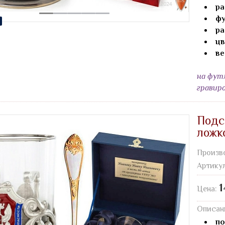
ра
фу
ра
цв
ве
на фут
гравир
Подс
ложк
Произв
Артику
1
Цена:
Описан
по