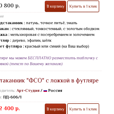
0 800 р.
В корзину
Купить в 1 клик
ие
дстаканник :
латунь, точное литьё, эмаль
акан :
стеклянный, тонкостенный, с золотым ободком
жка :
мельхиоровая с посеребрением и золочением
тляр :
дерево, эфалин, шёлк
ет футляра :
красный или синий (на Ваш выбор)
ляре мы можем БЕСПЛАТНО разместить табличку с
овкой (текст по Вашему желанию)
таканник "ФСО" с ложкой в футляре
одитель:
Арт-Студия
/
Россия
л:
ПД-606/1
2 400 р.
В корзину
Купить в 1 клик