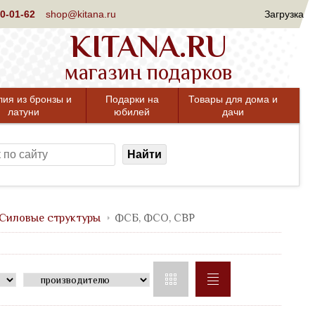
0-01-62
shop@kitana.ru
Загрузка
KITANA.RU
магазин подарков
лия из бронзы и
Подарки на
Товары для дома и
латуни
юбилей
дачи
Найти
 Силовые структуры
ФСБ, ФСО, СВР