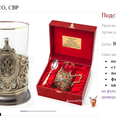
О, СВР
Подс
Произв
Артику
1
Цена:
Описан
по
ст
ло
фу
цв
на фут
гравир