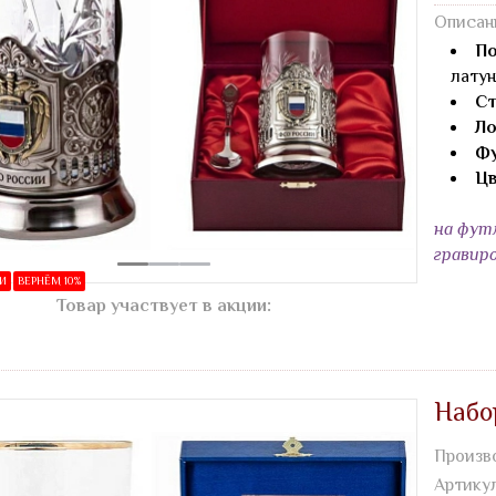
Описан
По
латун
Ст
Ло
Фу
Цв
на фут
гравир
ИИ
ВЕРНЁМ 10%
Товар участвует в акции:
Набо
Произв
Артику