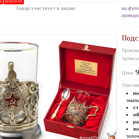
ИИ
ВЕРНЁМ 10%
Товар участвует в акции:
на фут
гравир
Подс
Произв
Артику
9
Цена:
Описан
по
эмаль
ст
об
ра
ло
золо