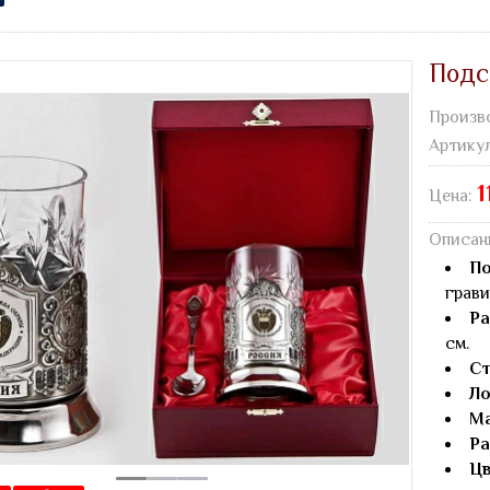
Подс
Произв
Артику
1
Цена:
Описан
По
грави
Ра
см.
Ст
Ло
Ма
Ра
Цв