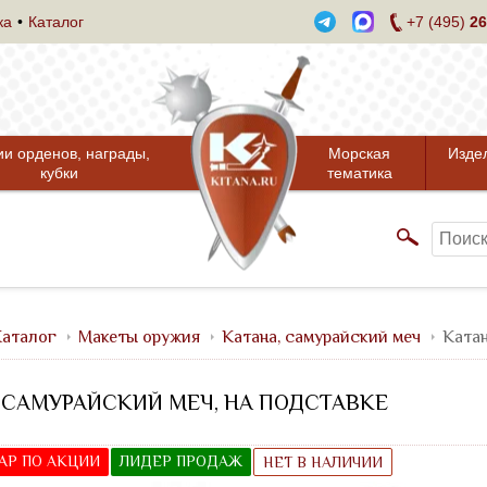
ка
Каталог
+7 (495)
26
ии орденов, награды,
Морская
Изде
кубки
тематика
аталог
Макеты оружия
Катана, самурайский меч
Катан
 САМУРАЙСКИЙ МЕЧ, НА ПОДСТАВКЕ
АР ПО АКЦИИ
ЛИДЕР ПРОДАЖ
НЕТ В НАЛИЧИИ