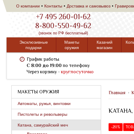
О компании
Контакты
Доставка и самовывоз
Гравиров
+7 495 260-01-62
8-800-550-49-62
(звонок по РФ бесплатный)
Эксклюзивные
Макеты
Казачий
Коп
подарки
оружия
магазин
График работы
C 8:00 до 19:00
по телефону
Через корзину -
круглосуточно
МАКЕТЫ ОРУЖИЯ
Главная
К
Автоматы, ружья, винтовки
КАТАНА,
Пистолеты и револьверы
Катана, самурайский меч
-20%
ТОВ