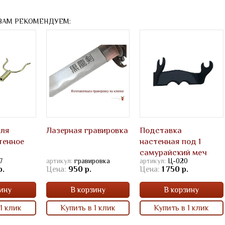
ВАМ РЕКОМЕНДУЕМ:
для
Лазерная гравировка
Подставка
тенное
настенная под 1
самурайский меч
7
артикул:
гравировка
артикул:
Ц-020
31х13 см.
р.
Цена:
950 р.
Цена:
1 750 р.
ину
В корзину
В корзину
1 клик
Купить в 1 клик
Купить в 1 клик