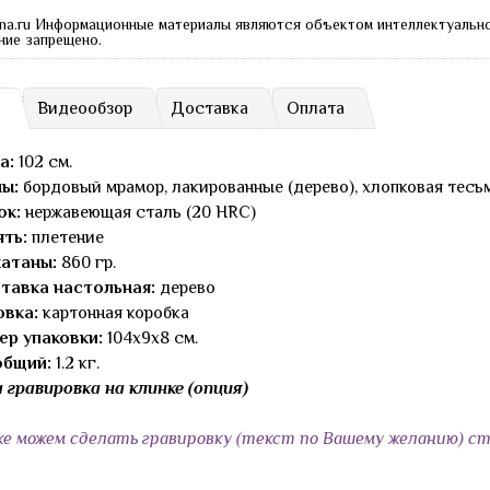
na.ru Информационные материалы являются объектом интеллектуальн
ние запрещено.
Видеообзор
Доставка
Оплата
а:
102 см.
ны:
бордовый мрамор, лакированные (дерево), хлопковая тесь
ок:
нержавеющая сталь (20 HRC)
ять:
плетение
катаны:
860 гр.
тавка настольная:
дерево
овка:
картонная коробка
ер упаковки:
104х9х8 см.
общий:
1.2 кг.
 гравировка на клинке (опция)
ке можем сделать гравировку (текст по Вашему желанию) с