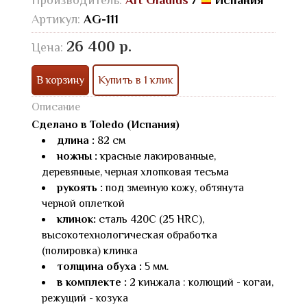
Артикул:
AG-111
26 400 р.
Цена:
В корзину
Купить в 1 клик
Описание
Сделано в Toledo (Испания)
длина :
82 см
ножны :
красные лакированные,
деревянные, черная хлопковая тесьма
рукоять :
под змеиную кожу, обтянута
черной оплеткой
клинок:
сталь 420С (25 HRC),
высокотехнологическая обработка
(полировка) клинка
толщина обуха :
5 мм.
в комплекте :
2 кинжала : колющий - когаи,
режущий - козука