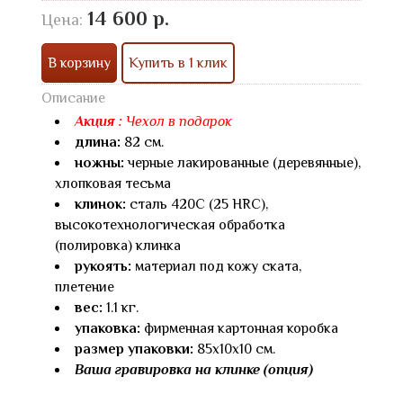
14 600 р.
Цена:
В корзину
Купить в 1 клик
Описание
Акция :
Чехол в подарок
длина:
82 см.
ножны:
черные лакированные (деревянные),
хлопковая тесьма
клинок:
сталь 420С (25 HRC),
высокотехнологическая обработка
(полировка) клинка
рукоять:
материал под кожу ската,
плетение
вес:
1.1 кг.
упаковка:
фирменная картонная коробка
размер упаковки:
85х10х10 см.
Ваша гравировка на клинке (опция)