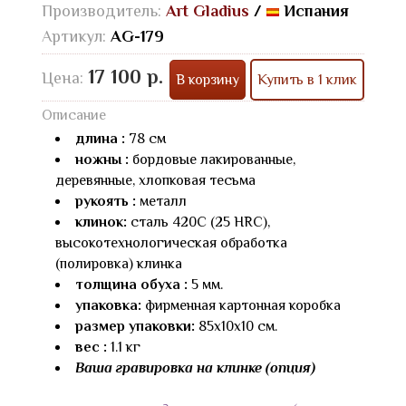
Производитель:
Art Gladius
/
Испания
Артикул:
AG-179
17 100 р.
Цена:
В корзину
Купить в 1 клик
Описание
длина :
78 см
ножны :
бордовые лакированные,
деревянные, хлопковая тесьма
рукоять :
металл
клинок:
сталь 420С (25 HRC),
высокотехнологическая обработка
(полировка) клинка
толщина обуха :
5 мм.
упаковка:
фирменная картонная коробка
размер упаковки:
85х10х10 см.
вес :
1.1 кг
Ваша гравировка на клинке (опция)