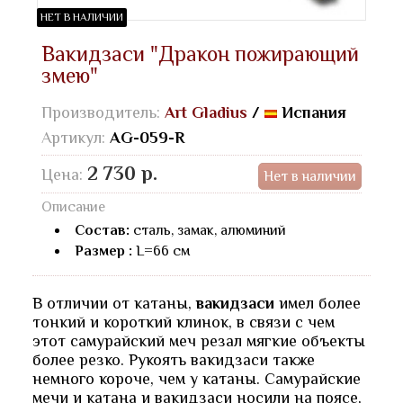
НЕТ В НАЛИЧИИ
Вакидзаси "Дракон пожирающий
змею"
Производитель:
Art Gladius
/
Испания
Артикул:
AG-059-R
2 730 р.
Цена:
Нет в наличии
Описание
Состав:
сталь, замак, алюминий
Размер :
L=66 см
В отличии от катаны,
вакидзаси
имел более
тонкий и короткий клинок, в связи с чем
этот самурайский меч резал мягкие объекты
более резко. Рукоять вакидзаси также
немного короче, чем у катаны. Самурайские
мечи и катана и вакидзаси носили на поясе,