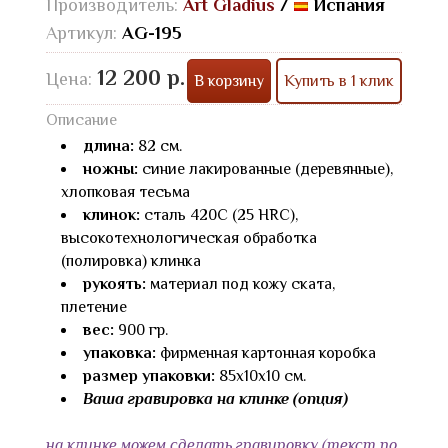
Производитель:
Art Gladius
/
Испания
Артикул:
AG-195
12 200 р.
Цена:
В корзину
Купить в 1 клик
Описание
длина:
82 см.
ножны:
синие лакированные (деревянные),
хлопковая тесьма
клинок:
сталь 420С (25 HRC),
высокотехнологическая обработка
(полировка) клинка
рукоять:
материал под кожу ската,
плетение
вес:
900 гр.
упаковка:
фирменная картонная коробка
размер упаковки:
85х10х10 см.
Ваша гравировка на клинке (опция)
на клинке можем сделать гравировку (текст по