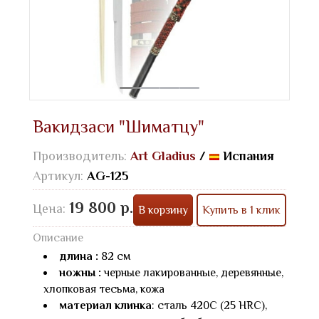
Вакидзаси "Шиматцу"
Производитель:
Art Gladius
/
Испания
Артикул:
AG-125
19 800 р.
Цена:
В корзину
Купить в 1 клик
Описание
длина :
82 см
ножны :
черные лакированные, деревянные,
хлопковая тесьма, кожа
материал клинка
: сталь 420С (25 HRC),