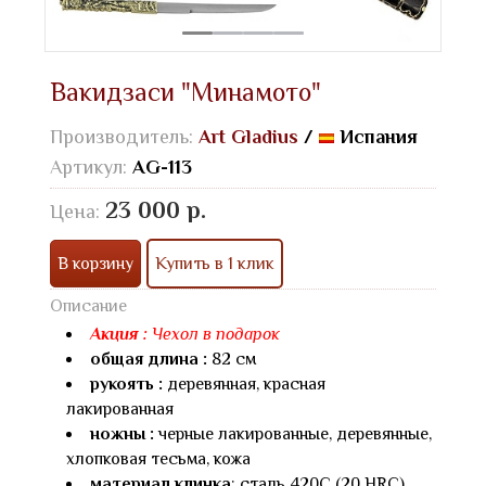
Вакидзаси "Минамото"
Производитель:
Art Gladius
/
Испания
Артикул:
AG-113
23 000 р.
Цена:
В корзину
Купить в 1 клик
Описание
Акция :
Чехол в подарок
общая длина :
82 см
рукоять :
деревянная, красная
лакированная
ножны :
черные лакированные, деревянные,
хлопковая тесьма, кожа
материал клинка
: сталь 420С (20 HRC)