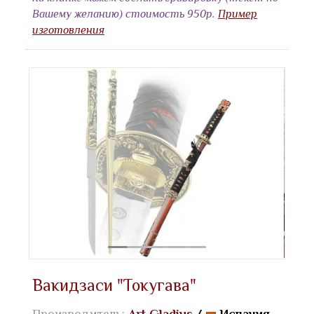
Вашему желанию) стоимость 950р.
Пример
изготовления
Вакидзаси "Токугава"
Производитель:
Art Gladius
/
Испания