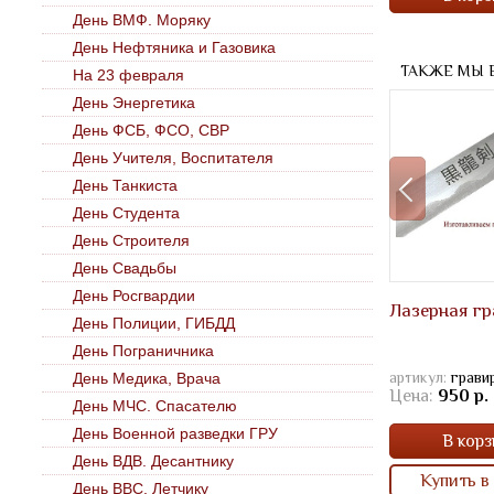
День ВМФ. Моряку
День Нефтяника и Газовика
ТАКЖЕ МЫ 
На 23 февраля
День Энергетика
День ФСБ, ФСО, СВР
День Учителя, Воспитателя
День Танкиста
День Студента
День Строителя
День Свадьбы
День Росгвардии
Лазерная гр
День Полиции, ГИБДД
День Пограничника
артикул:
грави
День Медика, Врача
Цена:
950 р.
День МЧС. Спасателю
День Военной разведки ГРУ
В корз
День ВДВ. Десантнику
Купить в 
День ВВС. Летчику