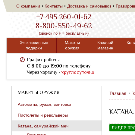
О компании
Контакты
Доставка и самовывоз
Гравиров
+7 495 260-01-62
8-800-550-49-62
(звонок по РФ бесплатный)
Эксклюзивные
Макеты
Казачий
Коп
подарки
оружия
магазин
График работы
C 8:00 до 19:00
по телефону
Через корзину -
круглосуточно
МАКЕТЫ ОРУЖИЯ
Главная
К
Автоматы, ружья, винтовки
КАТАНА,
Пистолеты и револьверы
Катана, самурайский меч
ЛИДЕР ПР