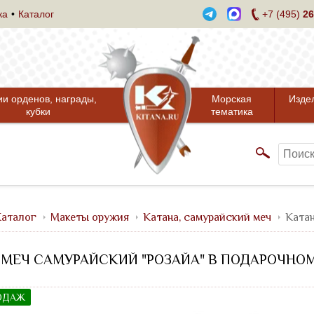
ка
Каталог
+7 (495)
26
ии орденов, награды,
Морская
Изде
кубки
тематика
аталог
Макеты оружия
Катана, самурайский меч
Катан
 МЕЧ САМУРАЙСКИЙ "РОЗАЙА" В ПОДАРОЧНО
ОДАЖ