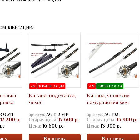
КОМПЛЕКТАЦИИ:
-6%
ТОВАР ПО АКЦИИ
-13%
ЛИДЕР ПРОДАЖ
ставка,
Катана, подставка,
Катана, японский
ировка
чехол
самурайский меч
92 OWN
артикул:
AG-192 VIP
артикул:
AG-192
17 200 р.
Старая цена:
17 600 р.
Старая цена:
15 900 р.
р.
Цена:
16 600 р.
Цена:
13 900 р.
ину
В корзину
В корзину