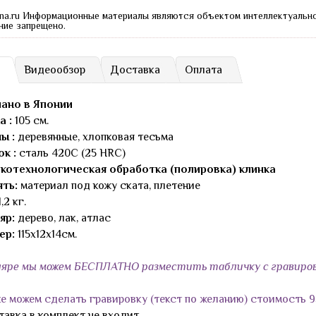
na.ru Информационные материалы являются объектом интеллектуальн
ние запрещено.
Видеообзор
Доставка
Оплата
ано в Японии
а :
105 см.
ы :
деревянные, хлопковая тесьма
ок :
сталь 420С (25 HRC)
котехнологическая обработка (полировка) клинка
ять:
материал под кожу ската, плетение
,2 кг.
яр:
дерево, лак, атлас
ер:
115х12х14см.
яре мы можем БЕСПЛАТНО разместить табличку с гравиров
ке можем сделать гравировку (текст по желанию) стоимость 9
тавка в комплект не входит