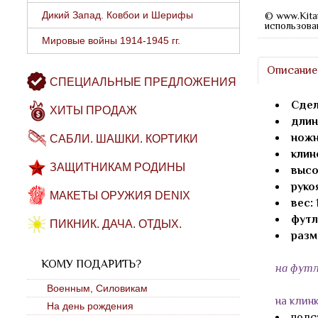
Дикий Запад. Ковбои и Шерифы
© www.Kita
использова
Мировые войны 1914-1945 гг.
Описание
СПЕЦИАЛЬНЫЕ ПРЕДЛОЖЕНИЯ
Сдел
ХИТЫ ПРОДАЖ
длин
ножн
САБЛИ. ШАШКИ. КОРТИКИ
клин
ЗАЩИТНИКАМ РОДИНЫ
высо
руко
МАКЕТЫ ОРУЖИЯ DENIX
вес:
1
футл
ПИКНИК. ДАЧА. ОТДЫХ.
разм
КОМУ ПОДАРИТЬ?
на футл
Военным, Силовикам
на клин
На день рождения
подс