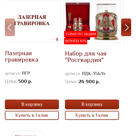
ТОВАР ПО АКЦИИ
ВЕРНЁМ 10%
Лазерная
Набор для чая
Фут
гравировка
"Росгвардия"
кор
(де
артикул:
ЛГР
артикул:
ПДК-356/1э
артик
Цена:
500 р.
Цена:
26 900 р.
Цена
В корзину
В корзину
Купить в 1 клик
Купить в 1 клик