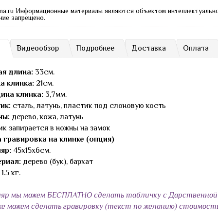
na.ru Информационные материалы являются объектом интеллектуальн
ние запрещено.
Видеообзор
Подробнее
Доставка
Оплата
я длина:
33см.
а клинка:
21см.
ина клинка:
3,7мм.
ик:
сталь, латунь, пластик под слоновую кость
ны:
дерево, кожа, латунь
ик запирается в ножны на замок
 гравировка на клинке (опция)
яр:
45x15x6см.
риал:
дерево (бук), бархат
 1.5 кг.
яр мы можем БЕСПЛАТНО сделать табличку с Дарственной 
ке можем сделать гравировку (текст по желанию) стоимост