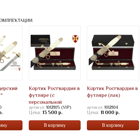
КОМПЛЕКТАЦИИ:
церский
Кортик Росгвардия в
Кортик Росгвардия в
"
футляре (с
футляре (лак)
персональной
0
артикул:
1012105 (VIP)
артикул:
1012104
гравировкой)
р.
Цена:
13 500 р.
Цена:
11 000 р.
ину
В корзину
В корзину