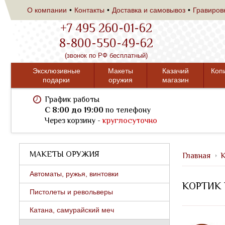
О компании
Контакты
Доставка и самовывоз
Гравиров
+7 495 260-01-62
8-800-550-49-62
(звонок по РФ бесплатный)
Эксклюзивные
Макеты
Казачий
Коп
подарки
оружия
магазин
График работы
C 8:00 до 19:00
по телефону
Через корзину -
круглосуточно
МАКЕТЫ ОРУЖИЯ
Главная
К
Автоматы, ружья, винтовки
КОРТИК 
Пистолеты и револьверы
Катана, самурайский меч