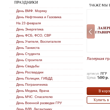
ПРАЗДНИКИ
ТАКЖЕ МЫ 
День ВМФ. Моряку
День Нефтяника и Газовика
На 23 февраля
День Энергетика
День ФСБ, ФСО, СВР
День Учителя, Воспитателя
День Танкиста
День Студента
Лазерная гр
День Строителя
День Свадьбы
День Росгвардии
артикул:
ЛГР
Цена:
500 р.
День Полиции, ГИБДД
День Пограничника
День Медика, Врача
В корз
День МЧС. Спасателю
Купить в 
День Военной разведки ГРУ
День ВДВ. Десантнику