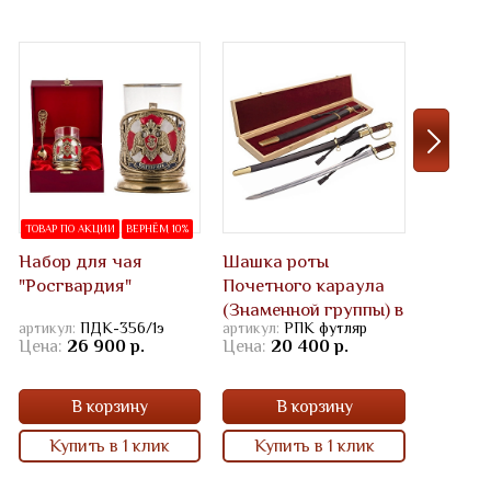
ТОВАР ПО АКЦИИ
ВЕРНЁМ 10%
ЛИДЕР П
Набор для чая
Шашка роты
Шашка 
"Росгвардия"
Почетного караула
наград
(Знаменной группы) в
артикул:
ПДК-356/1э
артикул:
РПК футляр
артикул:
футляре
Цена:
26 900 р.
Цена:
20 400 р.
Цена:
2
В корзину
В корзину
В
Купить в 1 клик
Купить в 1 клик
Купи