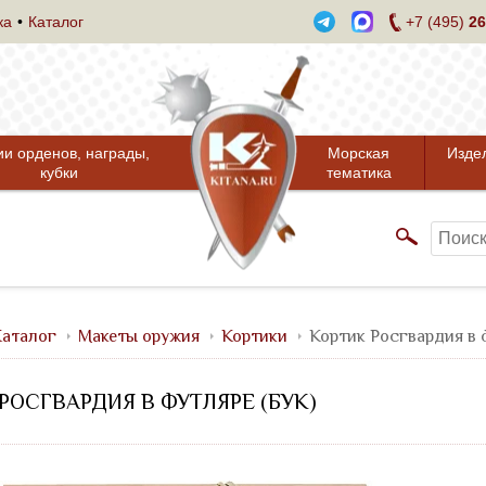
ка
Каталог
+7 (495)
26
ии орденов, награды,
Морская
Изде
кубки
тематика
аталог
Макеты оружия
Кортики
Кортик Росгвардия в ф
РОСГВАРДИЯ В ФУТЛЯРЕ (БУК)