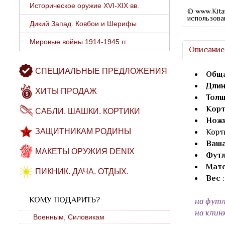
Историческое оружие XVI-XIX вв.
© www.Kita
использова
Дикий Запад. Ковбои и Шерифы
Мировые войны 1914-1945 гг.
Описание
СПЕЦИАЛЬНЫЕ ПРЕДЛОЖЕНИЯ
Обща
Длин
ХИТЫ ПРОДАЖ
Толщ
Корт
САБЛИ. ШАШКИ. КОРТИКИ
Нож
ЗАЩИТНИКАМ РОДИНЫ
Корт
Ваша
МАКЕТЫ ОРУЖИЯ DENIX
Футл
Мате
ПИКНИК. ДАЧА. ОТДЫХ.
Вес
:
КОМУ ПОДАРИТЬ?
на футл
на клин
Военным, Силовикам