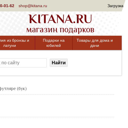
0-01-62
shop@kitana.ru
Загрузка
KITANA.RU
магазин подарков
лия из бронзы и
Подарки на
Товары для дома и
латуни
юбилей
дачи
Найти
утляре (бук)