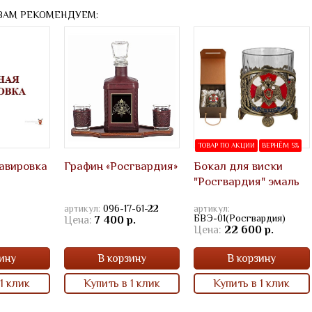
ВАМ РЕКОМЕНДУЕМ:
ТОВАР ПО АКЦИИ
ВЕРНЁМ 5%
авировка
Графин «Росгвардия»
Бокал для виски
"Росгвардия" эмаль
артикул:
096-17-61-22
артикул:
БВЭ-01(Росгвардия)
Цена:
7 400 р.
Цена:
22 600 р.
ину
В корзину
В корзину
1 клик
Купить в 1 клик
Купить в 1 клик