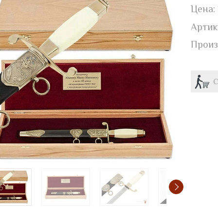
Цена:
Артик
Произ
С