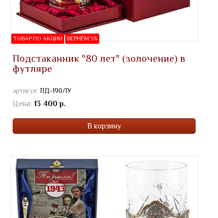
ТОВАР ПО АКЦИИ
ВЕРНЁМ 5%
Подстаканник "80 лет" (золочение) в
футляре
артикул:
ПД-190/1У
Цена:
13 400 р.
В корзину