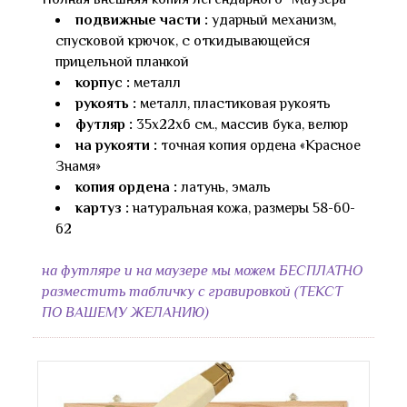
подвижные части :
ударный механизм,
спусковой крючок, с откидывающейся
прицельной планкой
корпус :
металл
рукоять :
металл, пластиковая рукоять
футляр :
35x22х6 см., массив бука, велюр
на рукояти :
точная копия ордена «Красное
Знамя»
копия ордена :
латунь, эмаль
картуз :
натуральная кожа, размеры 58-60-
62
на футляре и на маузере мы можем БЕСПЛАТНО
разместить табличку с гравировкой (ТЕКСТ
ПО ВАШЕМУ ЖЕЛАНИЮ)