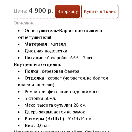
4 900 р.
Цена:
В корзину
Купить в 1 клик
Описание
Огнетушитель-Бар из настоящего
огнетушителя!
Материал :
металл
Диодная подсветка
Питание :
батарейка AAA - 3 шт.
Внутренняя отделка:
Полки :
березовая фанера
Отделка :
карпет (не рвётся, не боится
влаги и плесени)
Ремни для фиксации содержимого
3 стопки 50мл.
Макс. высота бутылки 28 см.
Дверь закрывается на замок
Размеры (ВхШхГ) :
51х14х14 см.
Вес :
2,6 кг.