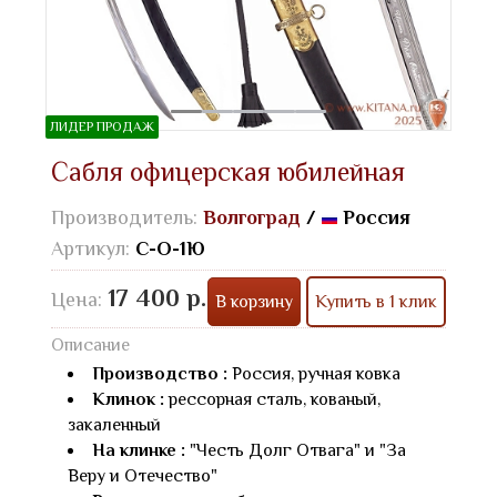
ЛИДЕР ПРОДАЖ
Сабля офицерская юбилейная
Производитель:
Волгоград
/
Россия
Артикул:
С-О-1Ю
17 400 р.
Цена:
В корзину
Купить в 1 клик
Описание
Производство :
Россия, ручная ковка
Клинок :
рессорная сталь, кованый,
закаленный
На клинке :
"Честь Долг Отвага" и "За
Веру и Отечество"