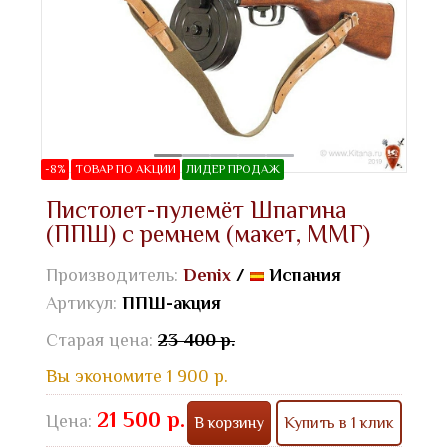
-8%
ТОВАР ПО АКЦИИ
ЛИДЕР ПРОДАЖ
Пистолет-пулемёт Шпагина
(ППШ) с ремнем (макет, ММГ)
Производитель:
Denix
/
Испания
Артикул:
ППШ-акция
Старая цена:
23 400 р.
Вы экономите 1 900 р.
21 500 р.
Цена:
В корзину
Купить в 1 клик