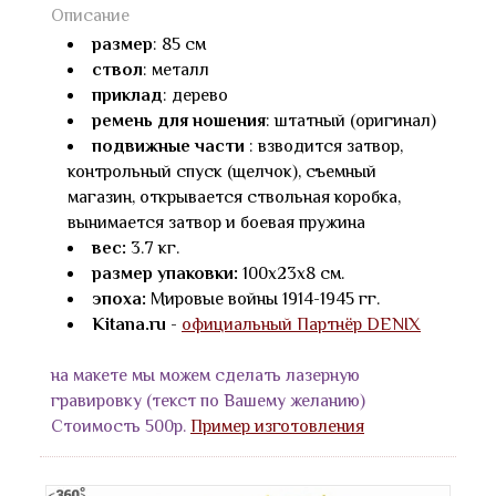
Описание
размер
: 85 см
ствол
: металл
приклад
: дерево
ремень для ношения
: штатный (оригинал)
подвижные части
: взводится затвор,
контрольный спуск (щелчок), съемный
магазин, открывается ствольная коробка,
вынимается затвор и боевая пружина
вес:
3.7 кг.
размер упаковки:
100х23х8 см.
эпоха:
Мировые войны 1914-1945 гг.
Kitana.ru
-
официальный Партнёр DENIX
на макете мы можем сделать лазерную
гравировку (текст по Вашему желанию)
Стоимость 500р.
Пример изготовления