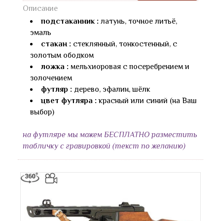
Описание
подстаканник :
латунь, точное литьё,
эмаль
стакан :
стеклянный, тонкостенный, с
золотым ободком
ложка :
мельхиоровая с посеребрением и
золочением
футляр :
дерево, эфалин, шёлк
цвет футляра :
красный или синий (на Ваш
выбор)
на футляре мы можем БЕСПЛАТНО разместить
табличку с гравировкой (текст по желанию)