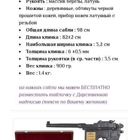
Рукоять :
массив березы, латунь
Ножны
: деревянные, обтянуты черной
прошитой кожей, прибор ножен латунный
с
резьбой
Общая длина сабли :
98 см
Длина клинка :
82±2 см
Наибольшая ширина клинка :
3,2 см
Толщина клинка :
6 ±0,5 мм
Толщина рукоятки (в ср. части) :
3,5 см
Вес клинка :
900 гр.
Вес :
1.4 кг.
на ножнах сабли мы можем БЕСПЛАТНО
разместить табличку с Дарственной
надписью (текст по Вашему желанию)