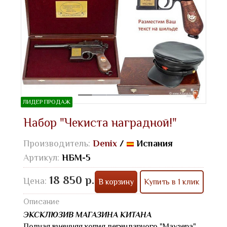
ЛИДЕР ПРОДАЖ
Набор "Чекиста наградной!"
Производитель:
Denix
/
Испания
Артикул:
НБМ-5
18 850 р.
Цена:
В корзину
Купить в 1 клик
Описание
ЭКСКЛЮЗИВ МАГАЗИНА КИТАНА
Полная внешняя копия легендарного "Маузера"