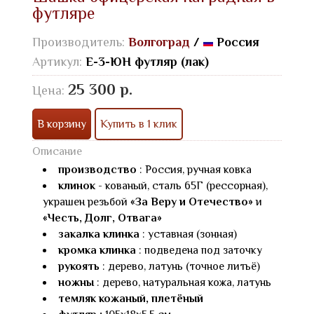
футляре
Производитель:
Волгоград
/
Россия
Артикул:
Е-3-ЮН футляр (лак)
25 300 р.
Цена:
В корзину
Купить в 1 клик
Описание
производство
: Россия, ручная ковка
клинок
- кованый, сталь 65Г (рессорная),
украшен резьбой
«За Веру и Отечество»
и
«Честь, Долг, Отвага»
закалка клинка
: уставная (зонная)
кромка клинка
: подведена под заточку
рукоять
: дерево, латунь (точное литьё)
ножны
: дерево, натуральная кожа, латунь
темляк кожаный, плетёный