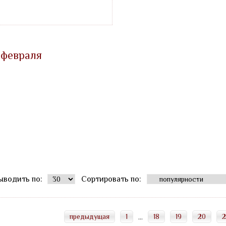
 февраля
ыводить по:
Сортировать по:
предыдущая
1
18
19
20
2
...