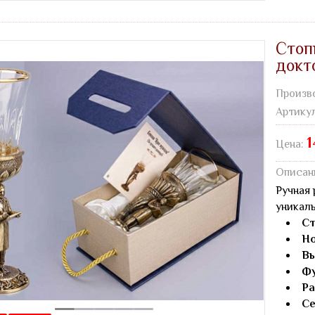
Стоп
докто
Произв
Артику
1
Цена:
Описан
Ручная 
уникаль
Ст
Но
Вы
Фу
Ра
Се