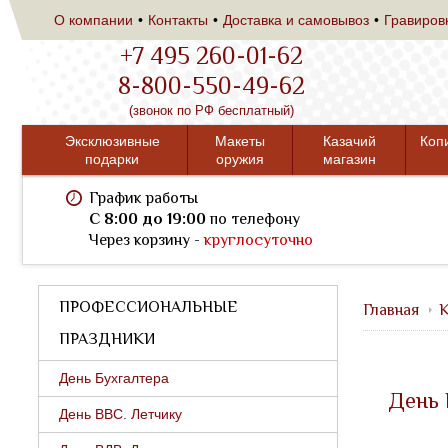
О компании
Контакты
Доставка и самовывоз
Гравиров
+7 495 260-01-62
8-800-550-49-62
(звонок по РФ бесплатный)
Эксклюзивные
Макеты
Казачий
Коп
подарки
оружия
магазин
График работы
C 8:00 до 19:00
по телефону
Через корзину -
круглосуточно
ПРОФЕССИОНАЛЬНЫЕ
Главная
К
ПРАЗДНИКИ
День Бухгалтера
День 
День ВВС. Летчику