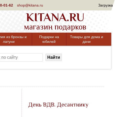
0-01-62
shop@kitana.ru
Загрузка
KITANA.RU
магазин подарков
лия из бронзы и
Подарки на
Товары для дома и
латуни
юбилей
дачи
Найти
День ВДВ. Десантнику