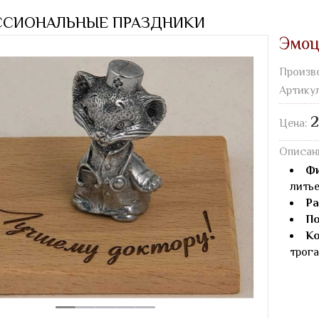
ССИОНАЛЬНЫЕ ПРАЗДНИКИ
Эмоц
Произв
Артику
2
Цена:
Описан
Фи
лить
Ра
По
Ко
трога