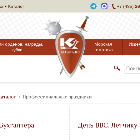
ка
Каталог
+7 (495)
26
ии орденов, награды,
Морская
Изде
кубки
тематика
аталог
Профессиональные праздники
Бухгалтера
День ВВС. Летчику