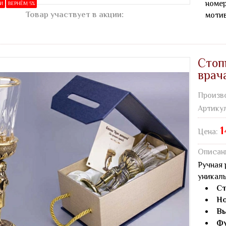
номер
ИИ
ВЕРНЁМ 5%
Товар участвует в акции:
мотив
Стоп
врача
Произв
Артику
1
Цена:
Описан
Ручная 
уникаль
Ст
Но
Вы
Фу