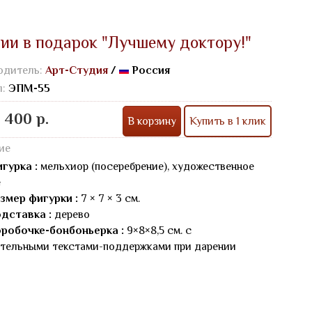
ии в подарок "Лучшему доктору!"
одитель:
Арт-Студия
/
Россия
л:
ЭПМ-55
 400 р.
В корзину
Купить в 1 клик
ие
гурка :
мельхиор (посеребрение), художественное
е
змер фигурки :
7 × 7 × 3 см.
дставка :
дерево
робочке-бонбоньерка :
9×8×8,5 см. с
тельными текстами-поддержками при дарении