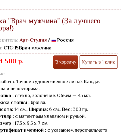
ка "Врач мужчина" (За лучшего
ра!)
одитель:
Арт-Студия
/
Россия
л:
СТС-15Врач мужчина
4 500 р.
В корзину
Купить в 1 клик
ие
работа. Точное художественное литьё. Каждая —
на и неповторима.
опка :
стекло, золочение. Объём — 45 мл.
жка стопки :
бронза.
сота:
14 см.,
Ширина:
6 см.,
Вес:
300 гр.
тляр :
с магнитным клапаном и ручкой.
змер :
17,5 х 9,5 х 7 см.
ртификат именной :
с указанием персонального