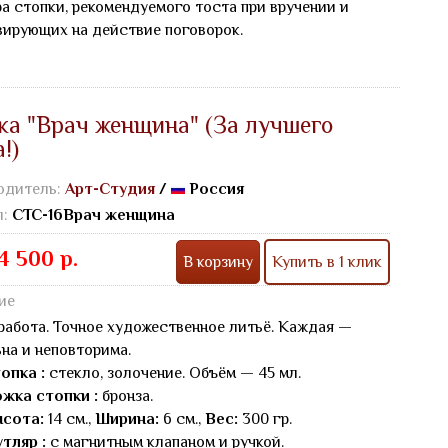
а стопки, рекомендуемого тоста при вручении и
ирующих на действие поговорок.
ка "Врач женщина" (За лучшего
!)
одитель:
Арт-Студия
/
Россия
л:
СТС-16Врач женщина
4 500 р.
В корзину
Купить в 1 клик
ие
работа. Точное художественное литьё. Каждая —
на и неповторима.
опка :
стекло, золочение. Объём — 45 мл.
жка стопки :
бронза.
сота:
14 см.,
Ширина:
6 см.,
Вес:
300 гр.
тляр :
с магнитным клапаном и ручкой.