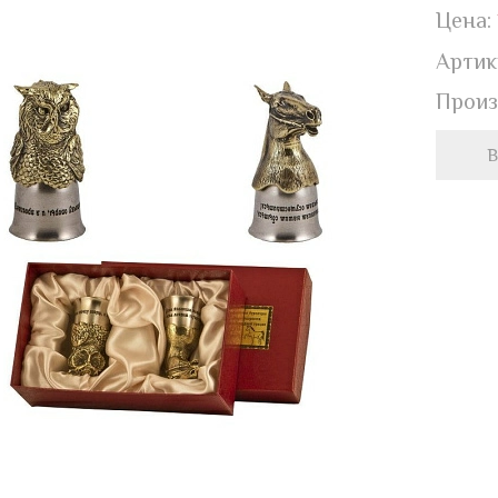
Цена:
Артик
Произ
В