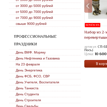
от 3000 до 5000 рублей
от 5000 до 7000 рублей
от 7000 до 9000 рублей
свыше 9000 рублей
ВЕРНЁМ 10%
Набор из 2-
ПРОФЕССИОНАЛЬНЫЕ
перевертыш
ПРАЗДНИКИ
артикул:
СП-02
Лось)
День ВМФ. Моряку
Цена:
10 600
День Нефтяника и Газовика
В корз
На 23 февраля
День Энергетика
День ФСБ, ФСО, СВР
День Учителя, Воспитателя
День Танкиста
День Студента
День Строителя
День Свадьбы