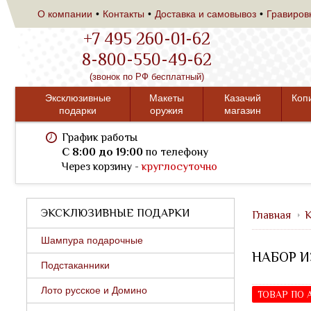
О компании
Контакты
Доставка и самовывоз
Гравиров
+7 495 260-01-62
8-800-550-49-62
(звонок по РФ бесплатный)
Эксклюзивные
Макеты
Казачий
Коп
подарки
оружия
магазин
График работы
C 8:00 до 19:00
по телефону
Через корзину -
круглосуточно
ЭКСКЛЮЗИВНЫЕ ПОДАРКИ
Главная
К
Шампура подарочные
НАБОР И
Подстаканники
Лото русское и Домино
ТОВАР ПО