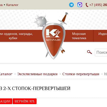
ка
Каталог
+7 (495)
26
ии орденов, награды,
Морская
Изде
кубки
тематика
аталог
Эксклюзивные подарки
Стопки-перевертыши
Н
З 2-Х СТОПОК-ПЕРЕВЕРТЫШЕЙ
 АКЦИИ
ВЕРНЁМ 10%