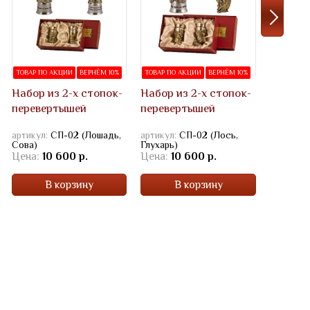
ТОВАР ПО
ТОВАР ПО АКЦИИ
ВЕРНЁМ 10%
ТОВАР ПО АКЦИИ
ВЕРНЁМ 10%
ЛИДЕР П
Набор из 2-х стопок-
Набор из 2-х стопок-
Набор и
перевертышей
перевертышей
переве
артикул:
СП-02 (Лошадь,
артикул:
СП-02 (Лось,
артикул:
Сова)
Глухарь)
(Медведь
Цена:
10 600 р.
Цена:
10 600 р.
Цена:
1
В корзину
В корзину
В