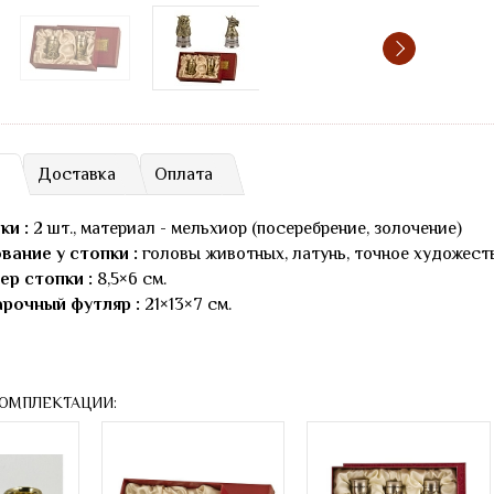
Доставка
Оплата
ки :
2 шт., материал - мельхиор (посеребрение, золочение)
вание у стопки :
головы животных, латунь, точное художест
ер стопки :
8,5×6 см.
рочный футляр :
21×13×7 см.
КОМПЛЕКТАЦИИ: