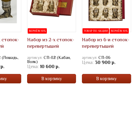
ВЕРНЁМ 10%
ТОВАР ПО АКЦИИ
ВЕРНЁМ 10%
х стопок-
Набор из 2-х стопок-
Набор из 6-и стопок-
ей
перевертышей
перевертышей
 (Лошадь,
артикул:
СП-02 (Кабан,
артикул:
СП-06
Волк)
Цена:
30 900 р.
 р.
Цена:
10 600 р.
ину
В корзину
В корзину