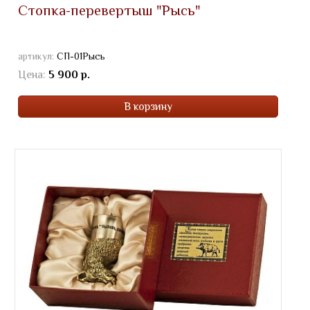
Стопка-перевертыш "Рысь"
артикул:
СП-01Рысь
Цена:
5 900 р.
В корзину