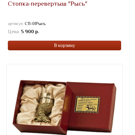
Стопка-перевертыш "Рысь"
артикул:
СП-01Рысь
Цена:
5 900 р.
В корзину