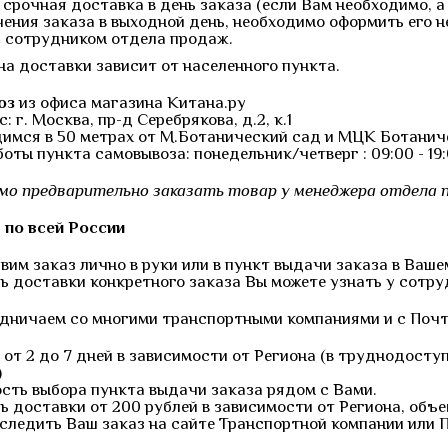
 срочная доставка в день заказа (если Вам необходимо, а 
чения заказа в выходной день, необходимо оформить его н
с сотрудником отдела продаж.
на доставки зависит от населенного пункта.
оз
из офиса магазина Китана.ру
: г. Москва, пр-д Серебрякова, д.2, к.1
димся в 50 метрах от М.Ботанический сад и МЦК Ботанич
оты пункта самовывоза: понедельник/четверг : 09:00 - 19:00
мо предварительно заказать товар у менеджера отдела п
 по всей России
им заказ лично в руки или в пункт выдачи заказа в Ваше
ь доставки конкретного заказа Вы можете узнать у сотр
дничаем со многими транспортными компаниями и с Почт
 от 2 до 7 дней в зависимости от Региона (в труднодост
)
сть выбора пункта выдачи заказа рядом с Вами.
 доставки от 200 рублей в зависимости от Региона, объе
следить Ваш заказ на сайте Транспортной компании или 