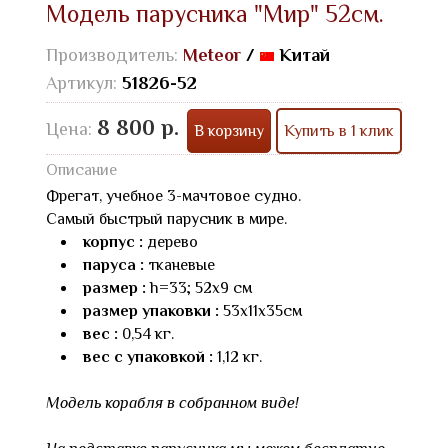
Модель парусника "Мир" 52см.
Производитель:
Meteor
/
Китай
Артикул:
51826-52
8 800 р.
Цена:
В корзину
Купить в 1 клик
Описание
Фрегат, учебное 3-мачтовое судно.
Самый быстрый парусник в мире.
корпус :
дерево
паруса :
тканевые
размер :
h=33; 52х9 см
размер упаковки :
53х11х35см
вес :
0,54 кг.
вес с упаковкой :
1,12 кг.
Модель корабля в собранном виде!