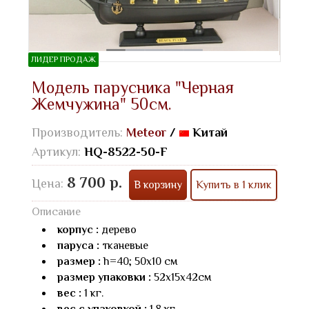
ЛИДЕР ПРОДАЖ
Модель парусника "Черная
Жемчужина" 50см.
Производитель:
Meteor
/
Китай
Артикул:
HQ-8522-50-F
8 700 р.
Цена:
В корзину
Купить в 1 клик
Описание
корпус :
дерево
паруса :
тканевые
размер :
h=40; 50х10 см
размер упаковки :
52х15х42см
вес :
1 кг.
вес с упаковкой :
1,8 кг.