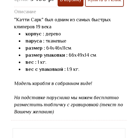
Описание
"Катти Сарк" был одним из самых быстрых
клиперов 19 века
корпус :
дерево
паруса :
тканевые
размер :
64х46х11см
размер упаковки :
66х49х14 см
вес :
1 кг.
вес с упаковкой :
1.9 кг.
Модель корабля в собранном виде!
На подставке парусника мы можем бесплатно
разместить табличку с гравировкой (текст по
Вашему желанию)