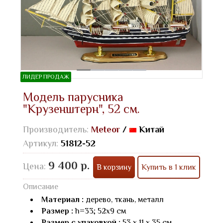
ЛИДЕР ПРОДАЖ
Модель парусника
"Крузенштерн", 52 см.
Производитель:
Meteor
/
Китай
Артикул:
51812-52
9 400 р.
Цена:
В корзину
Купить в 1 клик
Описание
Материал :
дерево, ткань, металл
Размер :
h=33; 52х9 см
Размер с упаковкой :
53 х 11 х 35 см