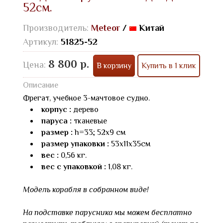
52см.
Производитель:
Meteor
/
Китай
Артикул:
51825-52
8 800 р.
Цена:
В корзину
Купить в 1 клик
Описание
Фрегат, учебное 3-мачтовое судно.
корпус :
дерево
паруса :
тканевые
размер :
h=33; 52х9 см
размер упаковки :
53х11х35см
вес :
0,56 кг.
вес с упаковкой :
1,08 кг.
Модель корабля в собранном виде!
На подставке парусника мы можем бесплатно