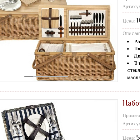
Артику
1
Цена:
Описан
Ра
Пл
Дв
В 
стекл
масла
Набо
Произв
Артику
5
Цена: