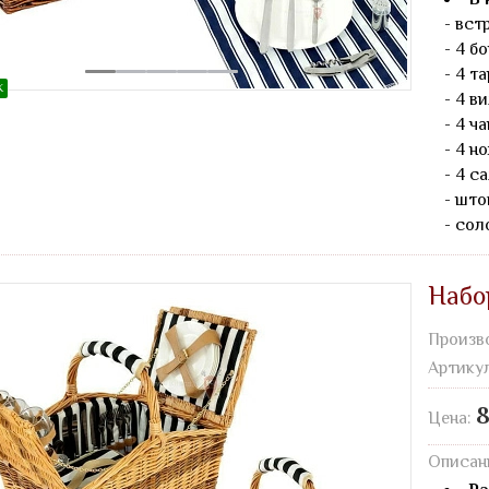
- вст
- 4 бо
- 4 т
Ж
- 4 ви
- 4 ч
- 4 но
- 4 с
- што
- сол
Набо
Произв
Артику
8
Цена:
Описан