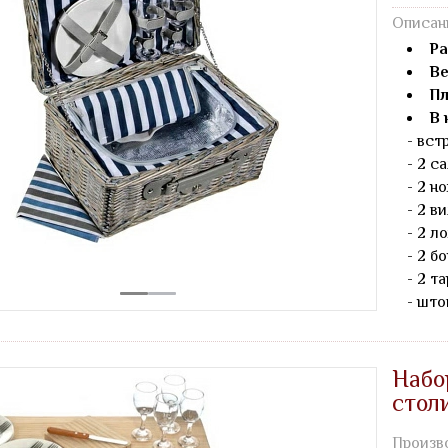
Описан
Ра
Ве
Пл
В 
- вст
- 2 с
- 2 но
- 2 ви
- 2 л
- 2 бо
- 2 т
- што
Набо
стол
Произв