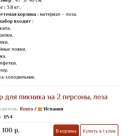
змер :
47*31*40 см.
с :
3,8 кг..
етеная корзина :
материал – лоза,
набор входит :
кала,
арелки,
лки,
айные ложки,
жа,
алфетки,
пор,
ка-холодильник.
р для пикника на 2 персоны, лоза
одитель:
Roura
/
Испания
л:
054
 100 р.
В корзину
Купить в 1 клик