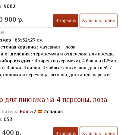
л:
9062
0 900 р.
В корзину
Купить в 1 клик
ие
змер :
65х32х27 см.
етеная корзина :
материал – лоза
а отделения :
термосумка и отделение для посуды
набор входит :
4 тарелки (керамика), 4 бокала (125мл,
о), 4 ножа, 4 вилки, 4 чайные ложки, нож для хлеба/
, солонка и перечница, штопор, доска для нарезки
р для пикника на 4 персоны, лоза
одитель:
Roura
/
Испания
л:
052
 400 р.
В корзину
Купить в 1 клик