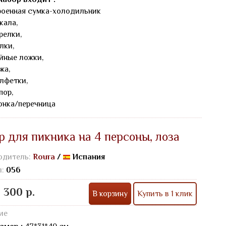
роенная сумка-холодильник
кала,
арелки,
лки,
айные ложки,
жа,
алфетки,
пор,
онка/перечница
р для пикника на 4 персоны, лоза
одитель:
Roura
/
Испания
л:
056
 300 р.
В корзину
Купить в 1 клик
ие