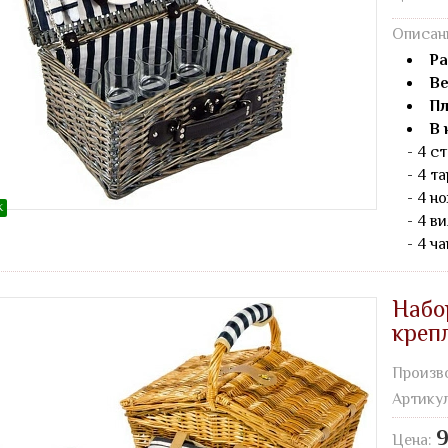
Описан
Ра
Ве
Пл
В 
- 4 ст
- 4 т
- 4 но
Ж
- 4 ви
- 4 ч
Набо
креп
Произв
Артику
9
Цена: