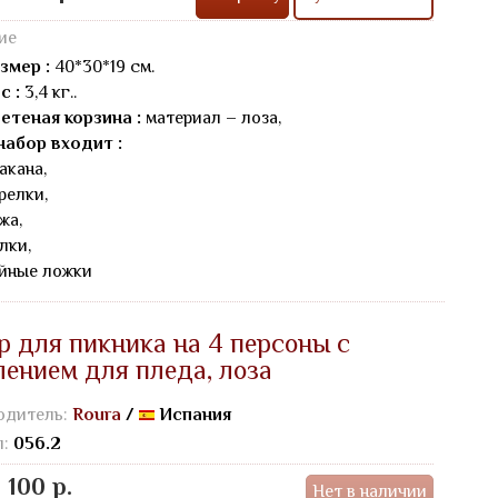
ие
змер :
40*30*19 см.
с :
3,4 кг..
етеная корзина :
материал – лоза,
набор входит :
акана,
арелки,
жа,
лки,
айные ложки
р для пикника на 4 персоны с
лением для пледа, лоза
одитель:
Roura
/
Испания
л:
056.2
 100 р.
Нет в наличии