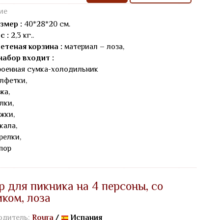
ие
змер :
40*28*20 см.
с :
2,3 кг..
етеная корзина :
материал – лоза,
набор входит :
роенная сумка-холодильник
алфетки,
жа,
лки,
ожки,
кала,
арелки,
пор
р для пикника на 4 персоны, со
иком, лоза
одитель:
Roura
/
Испания