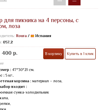
р для пикника на 4 персоны, с
ом, лоза
одитель:
Roura
/
Испания
л:
057.2
 400 р.
В корзину
Купить в 1 клик
ие
змер :
47*30*21 см.
с :
5 кг..
етеная корзина :
материал – лоза,
набор входит :
роенная сумка-холодильник
кала,
арелки,
лки,