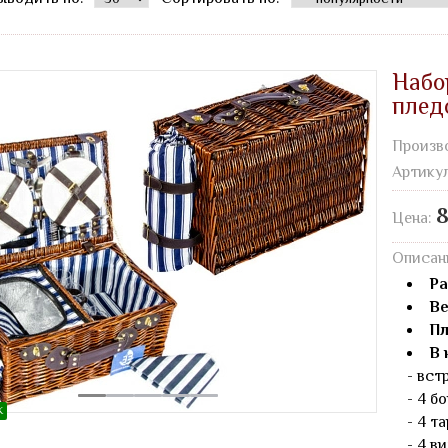
Набо
плед
Произв
Артику
8
Цена:
Описан
Ра
Ве
Пл
В 
- вст
- 4 бо
Ж
- 4 т
- 4 ви