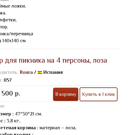
айные ложки,
жа,
алфетки,
пор,
онка/перечница
д 140х140 см
р для пикника на 4 персоны, лоза
одитель:
Roura
/
Испания
л:
057
 500 р.
В корзину
Купить в 1 клик
ие
змер :
47*30*21 см.
с :
3,8 кг..
етеная корзина :
материал – лоза,
набор входит :