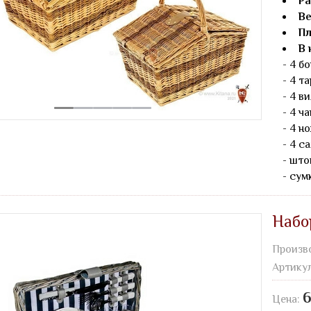
Ра
Ве
Пл
В 
- 4 бо
- 4 т
- 4 ви
- 4 ч
- 4 но
- 4 с
- што
- сум
Набо
Произв
Артику
6
Цена: