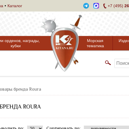
ка
Каталог
+7 (495)
26
ии орденов, награды,
Морская
Изде
кубки
тематика
овары бренда Roura
БРЕНДА ROURA
ыводить по:
Сортировать по: