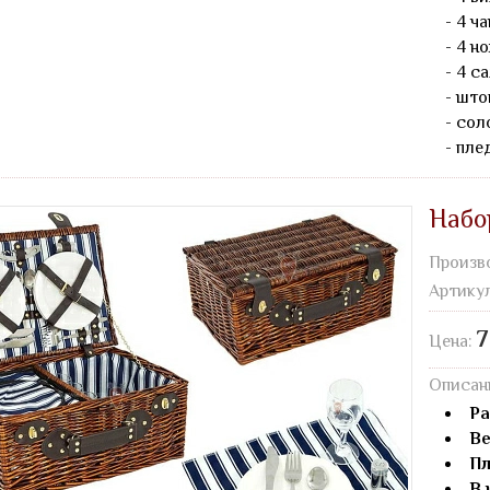
- 4 ч
- 4 но
- 4 с
- што
- сол
- пле
Набо
Произв
Артику
7
Цена:
Описан
Ра
Ве
Пл
В 