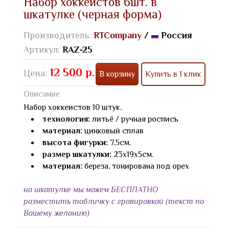
Набор хоккеистов 6шт. в
шкатулке (черная форма)
Производитель:
RTCompany
/
Россия
Артикул:
RAZ-25
12 500 р.
Цена:
В корзину
Купить в 1 клик
Описание
Набор хоккеистов 10 штук.
технология:
литьё / ручная роспись
материал:
цинковый сплав
высота фигурки:
7,5см.
размер шкатулки:
23х19х5см.
материал:
береза, тонирована под орех
на шкатулке мы можем БЕСПЛАТНО
разместить табличку с гравировкой (текст по
Вашему желанию)