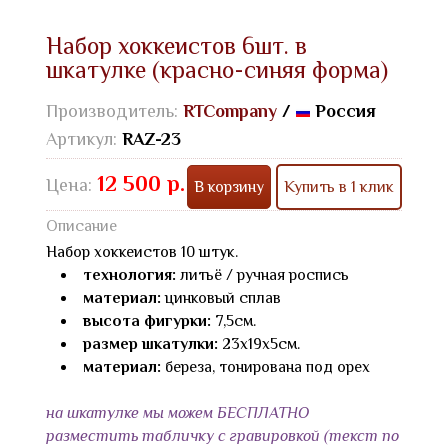
Набор хоккеистов 6шт. в
шкатулке (красно-синяя форма)
Производитель:
RTCompany
/
Россия
Артикул:
RAZ-23
12 500 р.
Цена:
В корзину
Купить в 1 клик
Описание
Набор хоккеистов 10 штук.
технология:
литьё / ручная роспись
материал:
цинковый сплав
высота фигурки:
7,5см.
размер шкатулки:
23х19х5см.
материал:
береза, тонирована под орех
на шкатулке мы можем БЕСПЛАТНО
разместить табличку с гравировкой (текст по