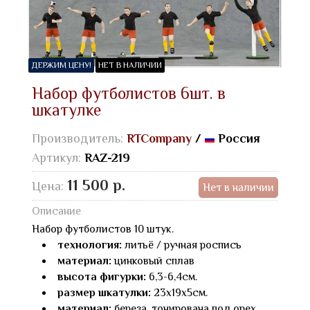
ДЕРЖИМ ЦЕНУ!
НЕТ В НАЛИЧИИ
Набор футболистов 6шт. в
шкатулке
Производитель:
RTCompany
/
Россия
Артикул:
RAZ-219
11 500 р.
Цена:
Нет в наличии
Описание
Набор футболистов 10 штук.
технология:
литьё / ручная роспись
материал:
цинковый сплав
высота фигурки:
6,3-6,4см.
размер шкатулки:
23х19х5см.
материал:
береза, тонирована под орех