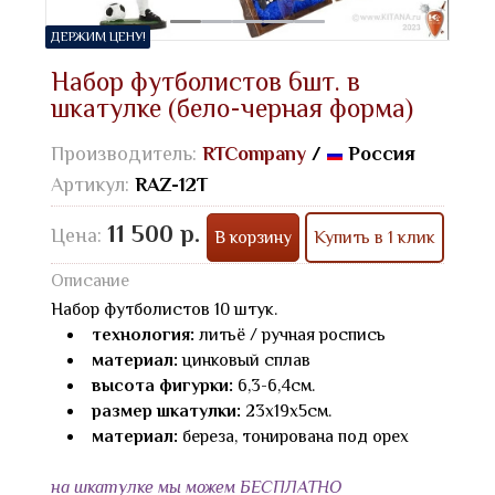
ДЕРЖИМ ЦЕНУ!
Набор футболистов 6шт. в
шкатулке (бело-черная форма)
Производитель:
RTCompany
/
Россия
Артикул:
RAZ-12T
11 500 р.
Цена:
В корзину
Купить в 1 клик
Описание
Набор футболистов 10 штук.
технология:
литьё / ручная роспись
материал:
цинковый сплав
высота фигурки:
6,3-6,4см.
размер шкатулки:
23х19х5см.
материал:
береза, тонирована под орех
на шкатулке мы можем БЕСПЛАТНО