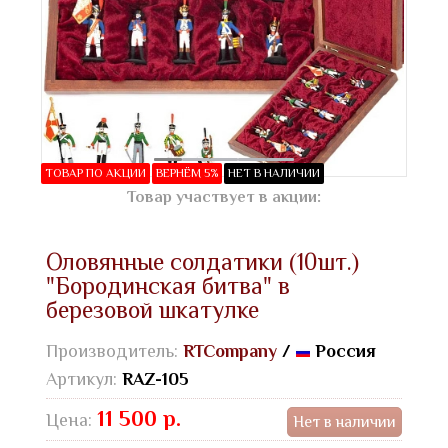
ТОВАР ПО АКЦИИ
ВЕРНЁМ 5%
НЕТ В НАЛИЧИИ
Товар участвует в акции:
Оловянные солдатики (10шт.)
"Бородинская битва" в
березовой шкатулке
Производитель:
RTCompany
/
Россия
Артикул:
RAZ-105
11 500 р.
Цена:
Нет в наличии