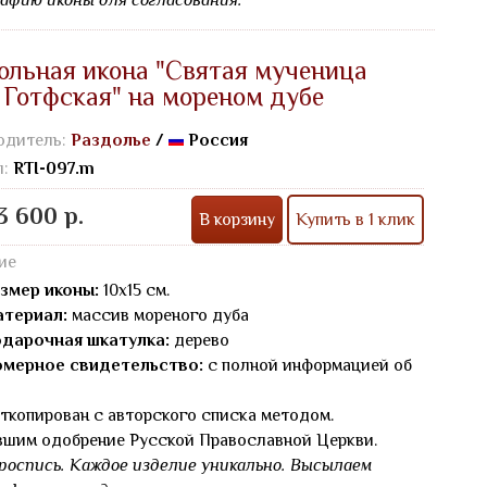
афию иконы для согласования.
ольная икона "Святая мученица
 Готфская" на мореном дубе
одитель:
Раздолье
/
Россия
л:
RTI-097.m
3 600 р.
В корзину
Купить в 1 клик
ие
змер иконы:
10х15 см.
териал:
массив мореного дуба
дарочная шкатулка:
дерево
мерное свидетельство:
с полной информацией об
ткопирован с авторского списка методом.
вшим одобрение Русской Православной Церкви.
роспись. Каждое изделие уникально. Высылаем