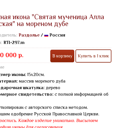
ная икона "Святая мученица Алла
ская" на мореном дубе
одитель:
Раздолье
/
Россия
л:
RTI-297.m
0 000 р.
В корзину
Купить в 1 клик
ие
змер иконы:
15х20см.
териал:
массив мореного дуба
дарочная шкатулка:
дерево
мерное свидетельство:
с полной информацией об
ткопирован с авторского списка методом.
вшим одобрение Русской Православной Церкви.
роспись. Каждое изделие уникально. Высылаем
афию иконы для согласования.