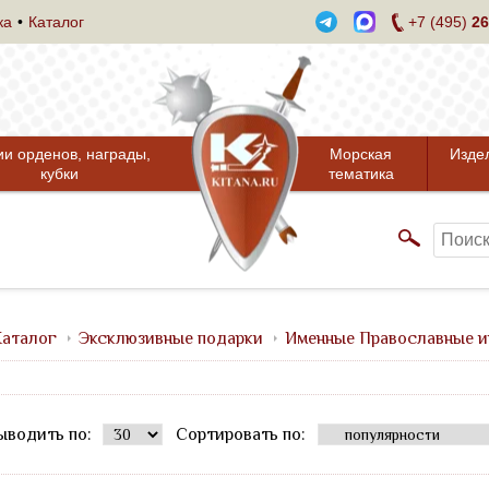
ка
Каталог
+7 (495)
26
ии орденов, награды,
Морская
Изде
кубки
тематика
аталог
Эксклюзивные подарки
Именные Православные и
ыводить по:
Сортировать по: