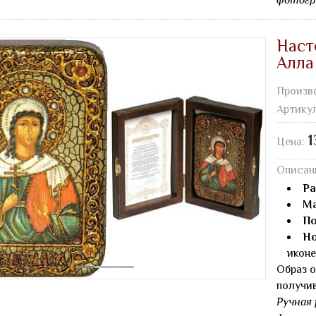
фотогр
Наст
Алла
Произв
Артику
1
Цена:
Описан
Ра
Ма
По
Но
иконе
Образ о
получи
Ручная 