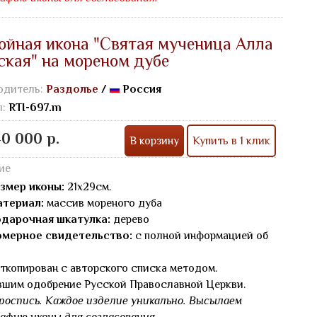
ойная икона "Святая мученица Алла
ская" на мореном дубе
одитель:
Раздолье
/
Россия
л:
RTI-697.m
0 000 р.
В корзину
Купить в 1 клик
ие
змер иконы:
21х29см.
териал:
массив мореного дуба
дарочная шкатулка:
дерево
мерное свидетельство:
с полной информацией об
ткопирован с авторского списка методом.
вшим одобрение Русской Православной Церкви.
роспись. Каждое изделие уникально. Высылаем