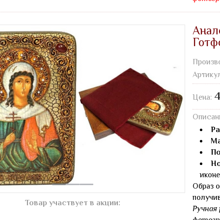
Анал
Готф
Произв
Артику
4
Цена:
Описан
Ра
Ма
По
Но
иконе
Образ о
получи
Товар участвует в акции:
Ручная 