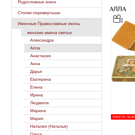
Родословные книги
АЛЛА
Стопки-перевертыши
Именные Православные иконы
женские имена святых
Александра
Алла
Анастасия
Анна
Дарья
Екатерина
Елена
Ирина
Людмила
Марина
ТОВАР ПО АКЦ
Мария
Наталия (Наталья)
Ольга