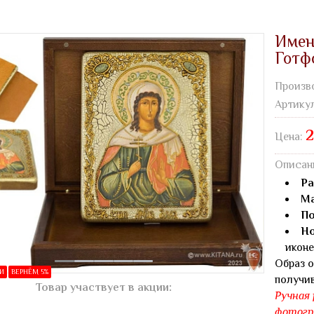
Имен
Готф
Произв
Артику
2
Цена:
Описан
Ра
Ма
По
Но
иконе
Образ о
ИИ
ВЕРНЁМ 5%
получи
Товар участвует в акции:
Ручная 
фотогр