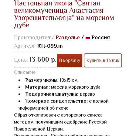
Настольная икона "Святая
великомученица Анастасия
Узорешительница" на мореном
дубе
Производитель:
Раздолье
/
Россия
Артикул:
RTI-099.m
13 600 р.
Цена:
В корзину
Купить в 1 клик
Описание
Размер иконы:
10х15 см.
Материал:
массив мореного дуба
Подарочная шкатулка:
дерево
Номерное свидетельство:
с полной
информацией об иконе
Образ откопирован с авторского списка
методом. получившим одобрение Русской
Православной Церкви.
Ручная роспись. Каждое изделие уникально.