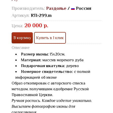
Производитель:
Раздолье
/
Россия
Артикул:
RTI-299.m
20 000 р.
Цена:
В корзину
Купить в 1 клик
Описание
Размер иконы:
15х20см.
Материал:
массив мореного дуба
Подарочная шкатулка:
дерево
Номерное свидетельство:
с полной
информацией об иконе
Образ откопирован с авторского списка
методом. получившим одобрение Русской
Православной Церкви.
Ручная роспись. Каждое изделие уникально.
Высылаем фотографию иконы для
согласования.